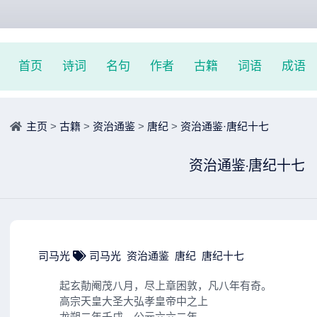
首页
诗词
名句
作者
古籍
词语
成语
主页
>
古籍
>
资治通鉴
>
唐纪
>
资治通鉴·唐纪十七
资治通鉴·唐纪十七
司马光
司马光
资治通鉴
唐纪
唐纪十七
起玄勣阉茂八月，尽上章困敦，凡八年有奇。
高宗天皇大圣大弘孝皇帝中之上
龙朔二年壬戌，公元六六二年