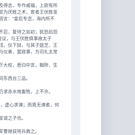
及得志，专作威福，上欲有所
尝为厌胜之术，宦者王伏胜发
因言：“皇后专恣，海内所不
不忍，复待之如初；犹恐后怨
咨议，与王伏胜俱事故太子
戌，仪下狱，与其子庭芝、王
与仪善，罢政事，为司礼太常
下大权，悉归中宫，黜陟、生
同东西台三品。
仍求赤水地畜牧，上不许。
，虚心求谏；而竟无谏者，何
宝谊之子也。
军曹继叔将兵救之。