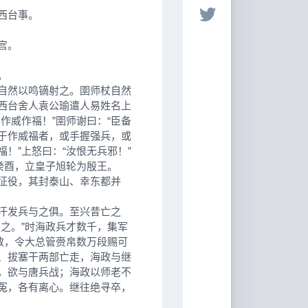
西台事。
宫。
。
自然以鸣镝射之。圉师杖自然
西台舍人袁公瑜遣人易姓名上
作威作福！”圉师谢曰：“臣备
于作威福者，或手握强兵，或
！”上怒曰：“汝恨无兵邪！”
癸酉，立皇子旭轮为殷王。
征役，其封泰山、幸东都并
汗发兵与之俱。至兴昔亡之
之。”时海政兵才数千，集军
敕，令大总管赍帛数万段赐可
、拔塞干两部亡走，海政与继
，欲与唐兵战；海政以师老不
冤，各有离心。继往绝寻卒，