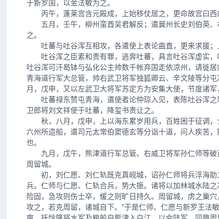
于新罗国，以金法敏为之。
丙午，蓬莱宫含元殿成，上始移仗居之，更命故宫曰西
五月，壬午，柳州蛮酋吴君解反；遣冀州长史刘伯英、
之。
吐蕃与吐谷浑互相攻，各遣使上表论曲直，更来求援；
吐谷浑之臣素和贵有罪，逃奔吐蕃，具言吐谷浑虚实，
吐谷浑可汗曷钵与弘化公主帅数千帐弃国走依凉州，请徙居
青海道行军大总管，帅右武卫将军独狐卿云、辛文陵等分屯
月，戊申，又以左武卫大将军苏定方为安集大使，节度诸军
吐蕃禄东赞屯青海，遣使者论仲琮入见，表陈吐谷浑之
卫郎将刘文祥使于吐蕃，降玺书责让之。
秋，八月，戊申，上以海东累岁用兵，百姓困于征调，
六州所造船，遣司元太常伯窦德玄等分诣十道，问人疾苦，
也。
九月，戊午，熊津道行军总管、右威卫将军孙仁师等破
周留城。
初，刘仁愿、刘仁轨既克真岘城，诏孙仁师将兵浮海助
兵。仁师与仁愿、仁轨合兵，势大振。诸将以加林城水陆之
险固，急攻则伤士卒，缓之则旷日持久。周留城，虏之巢穴
攻之，若克周留，诸城自下。”于是仁师、仁愿与新罗王法
爽、抚馀隆将水军及粮船自熊津入白江，以会陆军，同趣周