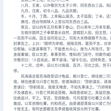
八月，壬寅，以许敬宗为太子少师、同东西台三品、知
九月，戊寅，初令八品、九品衣碧。
冬，十月，丁酉，上幸骊山温汤，太子监国；丁未，还
庚戌，西台侍郎陕人上官仪同东西台三品。
癸丑，诏以四年正月有事于泰山，仍以来年二月幸东都
左相许圉师之子奉辇直长自然，游猎犯人田，田主怒，
一百而不以闻。田主诣司宪讼之，司宪大夫杨德裔不为治。
封事告之，上曰：“圉师为宰相，侵陵百姓，匿而不言，岂非
位枢轴，以直道事陛下，不能悉允众心，故为人所攻讦。至
身居重镇；臣以文吏，奉事圣明，惟知闭门自守，何敢作威福
许敬宗曰：“人臣如此，罪不容诛。”遽令引出。诏特免官。
十二月，戊申，诏以方讨高丽、百济，河北之民，劳于
停。
风海道总管苏海政受诏讨龟兹，敕兴昔亡、继往绝二可
境，继往绝素与兴昔亡有怨，密谓海政曰：“弥射谋反，请诛
吏谋曰：“弥射若反，我辈无噍类，不如先事诛之。”乃矫称
汗及诸酋长，兴昔亡帅其徒受赐，海政悉收斩之。其鼠尼施
往绝追讨，平之。军还，至疏勒南，弓月部复引吐蕃之众来
敢战，以军资赂吐蕃，约和而还。由是诸部落皆以兴昔亡为
十姓无主，有阿史那都支及李遮匐收其馀众附于吐蕃。