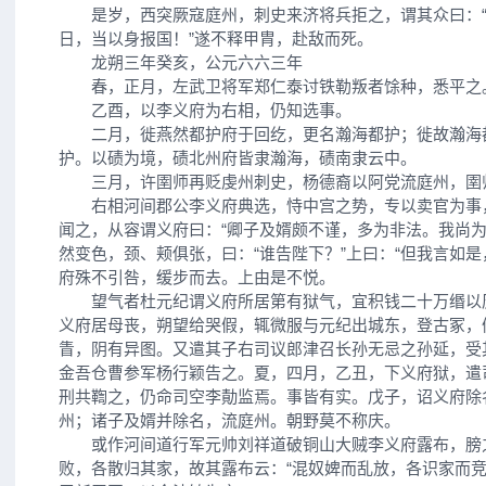
是岁，西突厥寇庭州，刺史来济将兵拒之，谓其众曰：“
日，当以身报国！”遂不释甲胄，赴敌而死。
龙朔三年癸亥，公元六六三年
春，正月，左武卫将军郑仁泰讨铁勒叛者馀种，悉平之
乙酉，以李义府为右相，仍知选事。
二月，徙燕然都护府于回纥，更名瀚海都护；徙故瀚海
护。以碛为境，碛北州府皆隶瀚海，碛南隶云中。
三月，许圉师再贬虔州刺史，杨德裔以阿党流庭州，圉
右相河间郡公李义府典选，恃中宫之势，专以卖官为事
闻之，从容谓义府曰：“卿子及婿颇不谨，多为非法。我尚为
然变色，颈、颊俱张，曰：“谁告陛下？”上曰：“但我言如是
府殊不引咎，缓步而去。上由是不悦。
望气者杜元纪谓义府所居第有狱气，宜积钱二十万缗以
义府居母丧，朔望给哭假，辄微服与元纪出城东，登古冢，
眚，阴有异图。又遣其子右司议郎津召长孙无忌之孙延，受
金吾仓曹参军杨行颖告之。夏，四月，乙丑，下义府狱，遣
刑共鞫之，仍命司空李勣监焉。事皆有实。戊子，诏义府除
州；诸子及婿并除名，流庭州。朝野莫不称庆。
或作河间道行军元帅刘祥道破铜山大贼李义府露布，膀
败，各散归其家，故其露布云：“混奴婢而乱放，各识家而竞