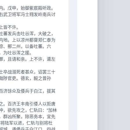
内。戊申，始御紫宸殿听政。
右武卫将军冯士翙发岭南兵讨
上皆不许。
吐蕃发兵击吐谷浑，大破之，
内地。上以凉州都督郑仁泰为
凉、鄯二州，以备吐蕃。六
，为吐谷浑之援。
罪，且请和亲。上不许，遣左
士卒战溺死者甚众，诏罢三十
黜陟官吏。德玄，毅之曾孙
百济馀众及倭兵于白江，拔其
之。百济王丰南引倭人以拒唐
冲，欲先攻之，仁轨曰：“加林
，群凶所聚，除恶务本，宜先
敏将陆军以进，仁轨与别将杜
留城。遇倭兵于白江口，四战