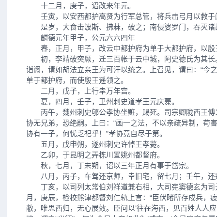
十二月，庚子，诏改来年元。
壬寅，以安西都护高贤为行军总管，将兵击弓月以救于
是岁，大食击波斯、拂菻，破之；南侵婆罗门，吞灭诸
麟德元年甲子，公元六六四年
春，正月，甲子，改云中都护府为单于大都护府，以殷
初，李靖破突厥，迁三百帐于云中城，阿史德氏为其长
诣阙，请如胡法立亲王为可汗以统之。上召见，谓曰：“今之
单于都护府，而使殷王遥领之。
二月，戊子，上行幸万年宫。
夏，四月，壬子，卫州刺史道孝王元庆薨。
丙午，魏州刺史郇公孝协坐赃，赐死。司宗卿陇西王傅
协无兄弟，恐绝嗣。上曰：“画一之法，不以亲疏异制，苟
协有一子，何忧乏祀乎！”孝协竟自尽于第。
五月，戊申朔，遂州刺史许悼王孝薨。
乙卯，于昆明之弄栋川置姚州都督府。
秋，七月，丁未朔，诏以三年正月有事于岱宗。
八月，丙子，车驾还京师，幸旧宅，留七月；壬午，还
丁亥，以司列太常伯刘祥道兼右相，大司宪窦德玄为司
月，庚辰，检校熊津都督刘仁轨上言：“臣伏睹所存戍兵，
敝，唯思西归，无心展效。臣问以‘往在海西，见百姓人人