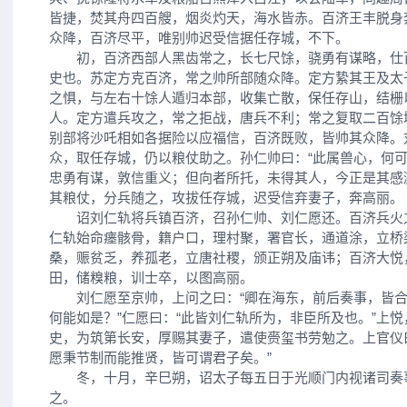
皆捷，焚其舟四百艘，烟炎灼天，海水皆赤。百济王丰脱身
众降，百济尽平，唯别帅迟受信据任存城，不下。
初，百济西部人黑齿常之，长七尺馀，骁勇有谋略，仕
史也。苏定方克百济，常之帅所部随众降。定方絷其王及太
之惧，与左右十馀人遁归本部，收集亡散，保任存山，结栅
人。定方遣兵攻之，常之拒战，唐兵不利；常之复取二百馀
别部将沙吒相如各据险以应福信，百济既败，皆帅其众降。
众，取任存城，仍以粮仗助之。孙仁帅曰：“此属兽心，何可
忠勇有谋，敦信重义；但向者所托，未得其人，今正是其感
其粮仗，分兵随之，攻拔任存城，迟受信弃妻子，奔高丽。
诏刘仁轨将兵镇百济，召孙仁帅、刘仁愿还。百济兵火
仁轨始命瘗骸骨，籍户口，理村聚，署官长，通道涂，立桥
桑，赈贫乏，养孤老，立唐社稷，颁正朔及庙讳；百济大悦
田，储糗粮，训士卒，以图高丽。
刘仁愿至京帅，上问之曰：“卿在海东，前后奏事，皆合
何能如是？”仁愿曰：“此皆刘仁轨所为，非臣所及也。”上
史，为筑第长安，厚赐其妻子，遣使赍玺书劳勉之。上官仪
愿秉节制而能推贤，皆可谓君子矣。”
冬，十月，辛巳朔，诏太子每五日于光顺门内视诸司奏
之。