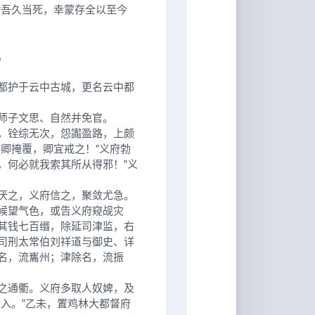
吾久当死，幸蒙存全以至今
。
都护于云中古城，更名云中都
师子文思、自然并免官。
，铨综无次，怨讟盈路，上颇
卿掩覆，卿宜戒之！”义府勃
，何必就我索其所从得邪！”义
厌之，义府信之，聚敛尤急。
候望气色，或告义府窥觇灾
其钱七百缗，除延司津监，右
司刑太常伯刘祥道与御史、详
名，流巂州；津除名，流振
之通衢。义府多取人奴婢，及
入。”乙未，置鸡林大都督府