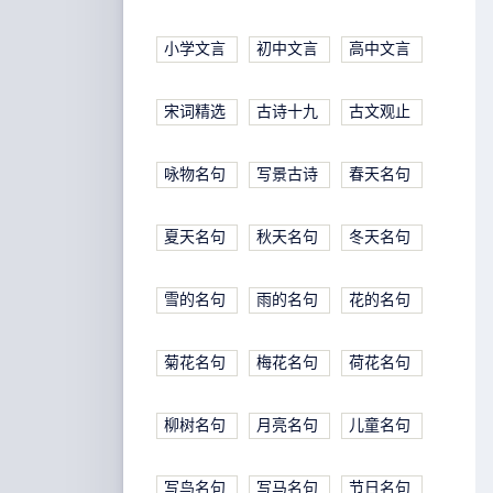
小学文言
初中文言
高中文言
宋词精选
古诗十九
古文观止
咏物名句
写景古诗
春天名句
夏天名句
秋天名句
冬天名句
雪的名句
雨的名句
花的名句
菊花名句
梅花名句
荷花名句
柳树名句
月亮名句
儿童名句
写鸟名句
写马名句
节日名句