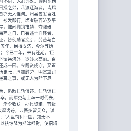
曩时不同，人心亦殊。曩时东西
回授之弟，凡渡辽海者，皆赐
者亦无人谁何。州县每发百姓
，被发即行。顷者破百济及平
岸，惟闻枷锁推禁，夺赐破
海西之日，已有逃亡自残者，
征，皆使勋官挽引，劳苦与白
镇五年，尚得支济，今尔等始
装；今已二年，未有还期。’臣
下留兵海外，欲殄灭高丽。百
还成一国。今既资戍守，又置
所更张，厚加慰劳，明赏重罚
逆耳之事，或无人为陛下尽
兵，仍敕仁轨俱还。仁轨谓仁
未毕，而军吏与士卒一时代去，
，渐令收获，办具资粮，节级
大遭谗谤，云吾多留兵众，谋
：“人臣苟利于国，知无不
仍以扶馀隆为熊津都尉，使招辑