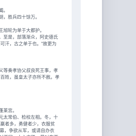
阗。
胡，胜兵四十馀万。
王旭轮为单于大都护。
。至是，部落渐众，阿史德氏
可汗，古之单于也。”故更为
义等奏孝协父叔良死王事，孝
害百姓，虽皇太子亦所不赦。孝
蓬莱宫。
元太常伯、检校左相。冬，十
疲羸者多，勇健者少，衣服贫
应募，争欲从军，或请自办衣