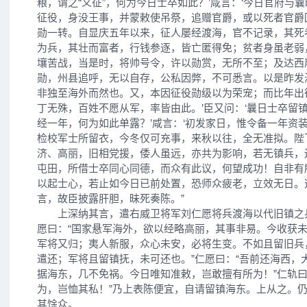
粮，谓之“义征”，何为今日士卒如此？’咸言：‘今日官府与
征役，身没王事，并蒙敕使吊祭，追赠官爵，或以死者官爵
勋一转。自显庆五年以来，征人屡经渡海，官不记录，其死
为兵，其壮而富者，行钱参逐，皆亡匿得免；贫者身虽老弱
壤苦战，当是时，将帅号令，许以勋赏，无所不至；及达西
勋，州县追呼，无以自存，公私因弊，不可悉言。以是昨发
非独至海外而然也。又，本因征役勋级以为荣宠；而比年出
丁无殊，百姓不愿从军，率皆由此。’臣又问：‘曩日士卒留
经一年，何为如此单露？’咸言：‘初发家日，惟令备一年资
检校军士所留衣，今冬仅可充事，来秋以往，全无准拟。陛
济、高丽，旧相党援，倭人虽远，亦共为影响，若无镇兵，
屯田，所借士卒同心同德，而众有此议，何望成功！自非有
以起士心，若止如今日已前处置，恐师众疲老，立效无日。
言，故臣披露肝胆，昧死奏陈。”
上深纳其言，遣右威卫将军刘仁愿将兵渡海以代旧镇之
愿曰：“国家悬军海外，欲以经略高丽，其事非易。今收获
军将又归；夷人新服，众心未安，必将生变。不如且留旧兵
遣还；军将且留镇抚，未可还也。”仁愿曰：“吾前还海西，
据海东，几不免祸。今日唯知准敕，岂敢擅有所为！”仁轨曰
为，岂恤其私！”乃上表陈便宜，自请留镇海东。上从之。
其馀众。