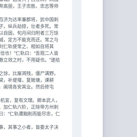
奔高丽，王子忠胜、忠志等帅
百济为达率兼郡将，犹中国刺
子，纵兵劫掠，壮者多死。常
以自固，旬月间归附者三万馀
城，定方不能克而还。常之与
刘仁轨使常之、相如自将其
信也！”仁轨曰：“吾观二人皆
激立效之时，不用疑也。”遂给
之馀，比屋凋残，僵尸满野。
梁，补堤堰，复陂塘，课耕
，阖境各安其业。然后修屯
机宜，复有文理。卿本武人，
悦，加仁轨六阶，正除带方州刺
曰：“仁轨遭黜削而能尽忠，仁
事，其事之小者，皆委太子决