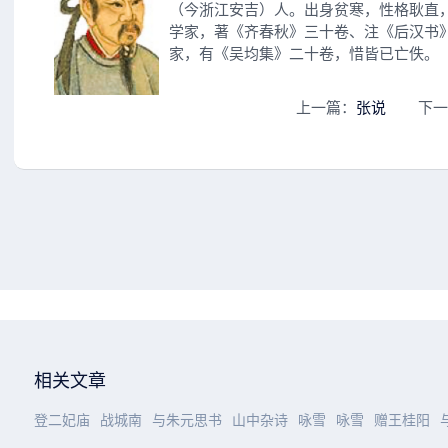
（今浙江安吉）人。出身贫寒，性格耿直
学家，著《齐春秋》三十卷、注《后汉书
家，有《吴均集》二十卷，惜皆已亡佚
上一篇：
张说
下一
相关文章
登二妃庙
战城南
与朱元思书
山中杂诗
咏雪
咏雪
赠王桂阳