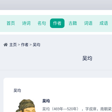
首页
诗词
名句
作者
古籍
词语
成语
主页
>
作者
>
吴均
吴均
吴均
吴均
吴均（469年—520年） ，字叔庠，南