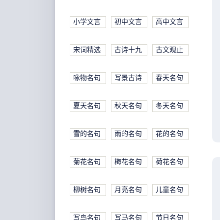
小学文言
初中文言
高中文言
宋词精选
古诗十九
古文观止
咏物名句
写景古诗
春天名句
夏天名句
秋天名句
冬天名句
雪的名句
雨的名句
花的名句
菊花名句
梅花名句
荷花名句
柳树名句
月亮名句
儿童名句
写鸟名句
写马名句
节日名句