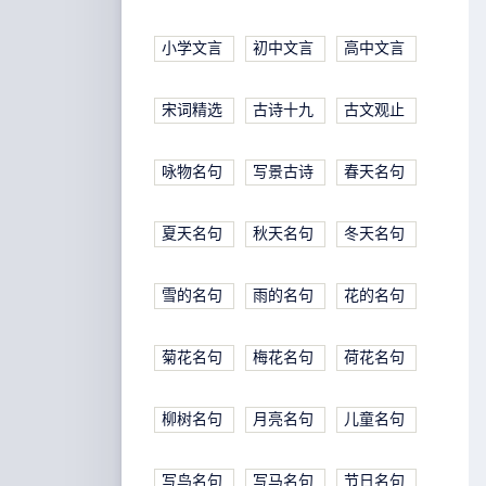
小学文言
初中文言
高中文言
宋词精选
古诗十九
古文观止
咏物名句
写景古诗
春天名句
夏天名句
秋天名句
冬天名句
雪的名句
雨的名句
花的名句
菊花名句
梅花名句
荷花名句
柳树名句
月亮名句
儿童名句
写鸟名句
写马名句
节日名句