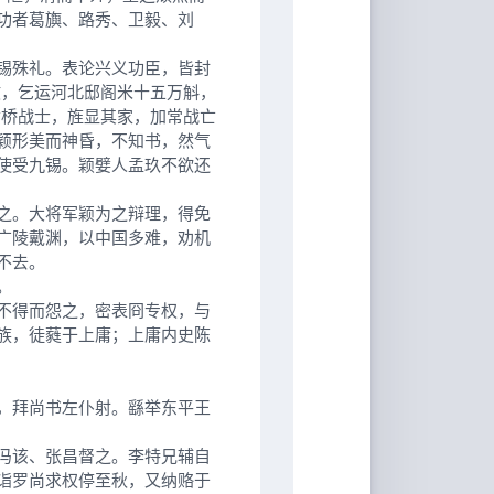
功者葛旟、路秀、卫毅、刘
锡殊礼。表论兴义功臣，皆封
敝，乞运河北邸阁米十五万斛，
黄桥战士，旌显其家，加常战亡
颖形美而神昏，不知书，然气
使受九锡。颖嬖人孟玖不欲还
之。大将军颖为之辩理，得免
广陵戴渊，以中国多难，劝机
不去。
。
不得而怨之，密表冏专权，与
族，徒蕤于上庸；上庸内史陈
，拜尚书左仆射。繇举东平王
冯该、张昌督之。李特兄辅自
诣罗尚求权停至秋，又纳赂于