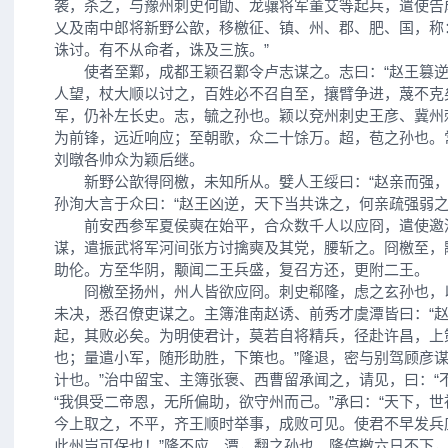
袭，杀之，与豫州刺史何勖、龙骧将军董艾等起兵，遣使告
乂及南中郎将新野公歆，移檄征、镇、州、郡、肥、国，称
诛讨。有不从命者，诛及三族。”
使者至鄴，成都王颖召鄴令卢志谋之。志曰：“赵王篡逆
人望，杖大顺以讨之，百姓必不召自至，攘臂争进，蔑不克
军，仍补左长史。志，毓之孙也。颖以兗州刺史王彦、冀州
为前锋，远近响应；至朝歌，众二十馀万。超，苞之孙也。
刘暾各帅众为颖后继。
新野公歆得冏檄，未知所从。嬖人王绥曰：“赵亲而强，
孙洵大言于众曰：“赵王凶逆，天下当共诛之，何亲疏强弱之
前安西参军夏侯奭在始平，合众数千人以应冏，遣使邀
谋，遣振武将军河间张方讨擒奭及其党，腰斩之。冏檄至，
助伦。方至华阴，颙闻二王兵盛，复召方还，更附二王。
冏檄至扬州，州人皆欲应冏。刺史郗隆，虑之玄孙也，
未决，悉召僚吏谋之。主簿淮南赵诱、前秀才虞潭皆曰：“
起，其败必矣。为明使君计，莫若自将精兵，径赴许昌，上
也；量遣小军，随形助胜，下策也。”隆退，密与别驾顾彦谋
计也。”治中留宝、主簿张褒、西曹留承闻之，请见，曰：“
“我俱受二帝恩，无所偏助，欲守州而己。”承曰：“天下，
今上取之，不平，齐王顺时举事，成败可见。使君不早发兵
此州岂可保也！”隆不应。潭，翻之孙也。隆停檄六日不下