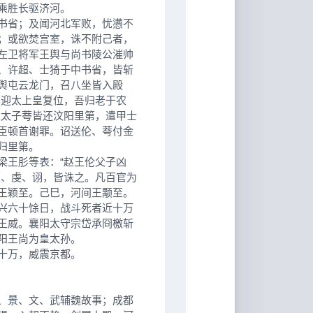
乘胜长驱济河。
书省；及闻河北军败，忧懑不
；或欲焚宫室，诛不附己者，
左卫将军王舆与尚书陵公漼帅
、许超、士猗于中书省，皆斩
舆屯云龙门，召八坐皆入殿
其迎太上皇复位，吾归老于农
及太子荂皆还汶阳里第，遣甲士
臣顿首谢罪。诏送伦、荂付金
归里第。
王肜等表：“赵王伦父子凶
馥、虔、诩，皆诛之。凡百官为
王颖至。己巳，河间王颙至。
兴六十馀日，战斗死者近十万
王威。襄阳太守宗岱承冏檄斩
阳王尚为皇太孙。
十万，威震京都。
、景、文、武辅魏故事；成都