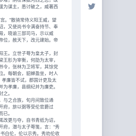
瑗为谋主，悉讨破之，威著西
宫。”散骑常侍义阳王威，望
诏，又使尚书令满奋持节、奉
殿，晓谕三部司马，示以威
帝位，赦天下，改元建始。帝
阳王。立世子荂为皇太子，封
梁王肜为宰衡，何劭为太宰，
书令，张林为卫将军，其馀党
位。每朝会，貂蝉盈坐，时人
、孝廉皆不试，郡国计吏及太
并为孝廉，县纲纪并为廉吏。
封之。
，与之合族，旬月间致位通
开府，旂以弼等受伦官爵过
而已。
辄改更与夺，自书青纸为诏，
开府，潜与太子荂笺，言：“秀
以书白伦，伦以示秀。秀劝伦收