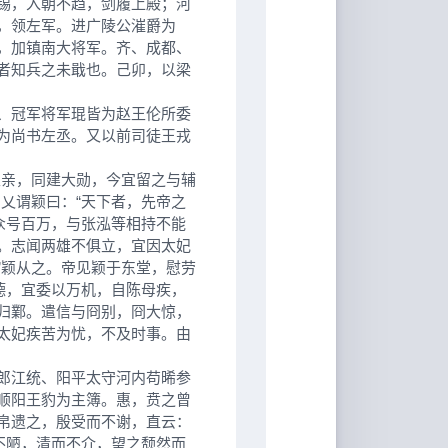
锡，入朝不趋，剑履上殿；河
，领左军。进广陵公漼爵为
，加镇南大将军。齐、成都、
者知兵之未戢也。己卯，以梁
、冠军将军琨皆为赵王伦所委
为尚书左丞。又以前司徒王戎
亲，同建大勋，今宜留之与辅
乂谓颖曰：“天下者，先帝之
众号百万，与张泓等相持不能
。志闻两雄不俱立，宜因太妃
”颖从之。帝见颖于东堂，慰劳
德，宜委以万机，自陈母疾，
归鄴。遣信与冏别，冏大惊，
太妃疾苦为忧，不及时事。由
郎江统、阳平太守河内苟晞参
顺阳王豹为主簿。惠，贲之曾
帛遗之，殷受而不谢，直云：
不陋，清而不介，望之颓然而