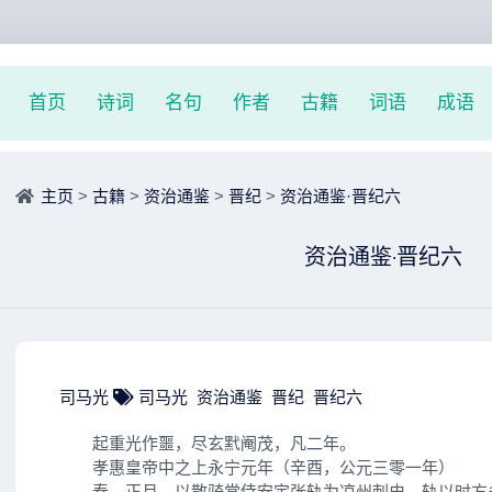
首页
诗词
名句
作者
古籍
词语
成语
主页
>
古籍
>
资治通鉴
>
晋纪
>
资治通鉴·晋纪六
资治通鉴·晋纪六
司马光
司马光
资治通鉴
晋纪
晋纪六
起重光作噩，尽玄黓阉茂，凡二年。
孝惠皇帝中之上永宁元年（辛酉，公元三零一年）
春，正月，以散骑常侍安定张轨为凉州刺史。轨以时方