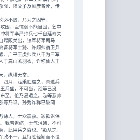
攻隆，隆父子及顾彦皆死，传
伦必不败，乃为之固守。
攻围，臣懦弱不能自固，乞中
折冲将军李严帅兵七千自廷寿关
自崿阪关出，镇军将军司马
会督将军士猗、许超帅宿卫兵
馥、广平王虔帅兵八千为三军
人于嵩山著羽衣，诈称仙人王
天，纵横无常。
，四月，泓乘胜逼之，冏遣兵
齐王兵盛，不可当，泓等已没
露布至，伦乃复遣之。泓等悉帅
泓等乃退。孙秀诈称已破冏
万馀人，士众震骇。颖欲退保
心。我若退缩，士气沮衄，不可
意，此用兵之奇也。”颖从之。
军政不一，且恃胜轻颖而不设