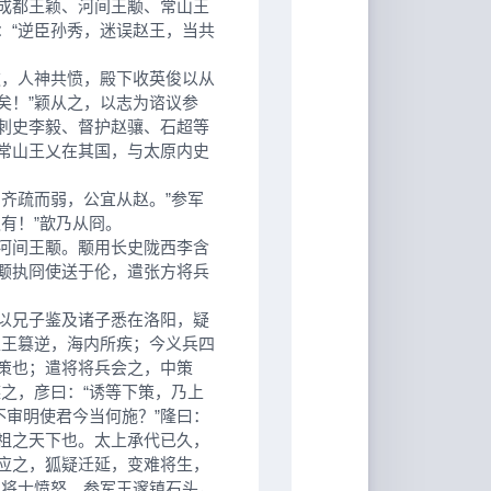
成都王颖、河间王颙、常山王
：“逆臣孙秀，迷误赵王，当共
，人神共愤，殿下收英俊以从
矣！”颖从之，以志为谘议参
刺史李毅、督护赵骧、石超等
常山王乂在其国，与太原内史
齐疏而弱，公宜从赵。”参军
有！”歆乃从冏。
河间王颙。颙用长史陇西李含
颙执冏使送于伦，遣张方将兵
以兄子鉴及诸子悉在洛阳，疑
赵王篡逆，海内所疾；今义兵四
策也；遣将将兵会之，中策
之，彦曰：“诱等下策，乃上
不审明使君今当何施？”隆曰：
世祖之天下也。太上承代已久，
应之，狐疑迁延，变难将生，
，将士愤怒。参军王邃镇石头，