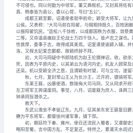
不可侵也。冏以何勖为中领军，董艾典枢机，又封其将佐有
真、韩泰皆为县公，委以心膂，号曰“五公”。
成都王颖至鄴，诏遣使者就申前命；颖受大将军，让九
公侯。又表称：“大司马前在阳翟，与贼相持既久，百姓困
以振阳翟饥民。”造棺八千馀枚，以成都国秩为衣服，敛祭
二等。又命温县瘗赵王伦战士万四千馀人。皆卢志之谋也。
性敦厚，委事于志，故得成其美焉。诏复遣使谕颖入辅，并
洛，又程太妃爱恋鄴都，故颖终辞不拜。
初，大司马冏疑中书郎陆机为赵王伦撰禅诏，收，欲杀
死，因表为平原内史，以其弟云为清河内史。机友人顾荣及
还吴。机以受颖全济之恩，且谓颖有时望，可与立功，遂留
秋，七月，复封常山王乂为长沙王，迁开府，骠骑将军
东莱王蕤，凶暴使酒，数陵侮大司马冏，又从冏求开府
左卫将军王舆谋废冏。事觉，八月，诏废蕤为庶人，诛舆三
钟承冏旨潜杀之。
赦天下。
东武公澹坐不孝徙辽东。九月，征其弟东安王繇复旧爵
楙为平东将军、都督徐州诸军事，镇下邳。
初，朝廷符下秦、雍州，使召还流民入蜀者，又遣御史
略阳至蜀，言中国方乱，不足复还。特然之，累遣天水阎式