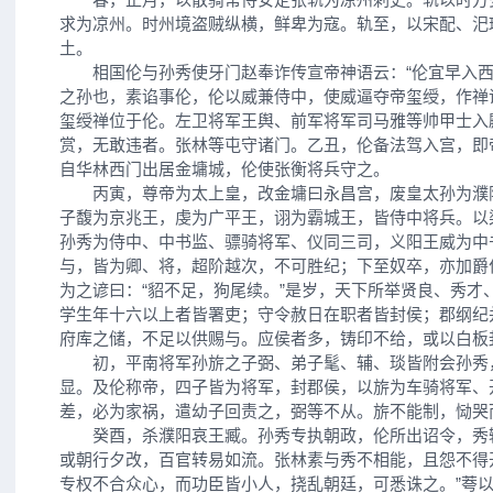
求为凉州。时州境盗贼纵横，鲜卑为寇。轨至，以宋配、汜
土。
相国伦与孙秀使牙门赵奉诈传宣帝神语云：“伦宜早入西
之孙也，素谄事伦，伦以威兼侍中，使威逼夺帝玺绶，作禅
玺绶禅位于伦。左卫将军王舆、前军将军司马雅等帅甲士入
赏，无敢违者。张林等屯守诸门。乙丑，伦备法驾入宫，即
自华林西门出居金墉城，伦使张衡将兵守之。
丙寅，尊帝为太上皇，改金墉曰永昌宫，废皇太孙为濮
子馥为京兆王，虔为广平王，诩为霸城王，皆侍中将兵。以
孙秀为侍中、中书监、骠骑将军、仪同三司，义阳王威为中
与，皆为卿、将，超阶越次，不可胜纪；下至奴卒，亦加爵
为之谚曰：“貂不足，狗尾续。”是岁，天下所举贤良、秀才
学生年十六以上者皆署吏；守令赦日在职者皆封侯；郡纲纪
府库之储，不足以供赐与。应侯者多，铸印不给，或以白板
初，平南将军孙旂之子弼、弟子髦、辅、琰皆附会孙秀
显。及伦称帝，四子皆为将军，封郡侯，以旂为车骑将军、
差，必为家祸，遣幼子回责之，弼等不从。旂不能制，恸哭
癸酉，杀濮阳哀王臧。孙秀专执朝政，伦所出诏令，秀
或朝行夕改，百官转易如流。张林素与秀不相能，且怨不得
专权不合众心，而功臣皆小人，挠乱朝廷，可悉诛之。”荂