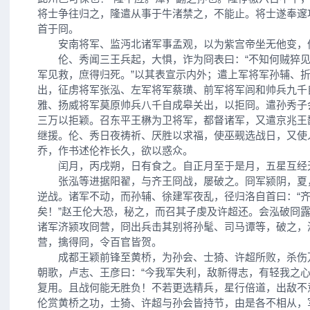
将士争往归之，隆遣从事于牛渚禁之，不能止。将士遂奉邃
首于冏。
安南将军、监沔北诸军事孟观，以为紫宫帝坐无他变，
伦、秀闻三王兵起，大惧，诈为冏表曰：“不知何贼猝见
军见救，庶得归死。”以其表宣示内外；遣上军将军孙辅、
出，征虏将军张泓、左军将军蔡璜、前军将军闾和帅兵九千
雅、扬威将军莫原帅兵八千自成皋关出，以拒冏。遣孙秀子
三万以拒颖。召东平王楙为卫将军，都督诸军，又遣京兆王
继援。伦、秀日夜祷祈、厌胜以求福，使巫觋选战日，又使
乔，作书述伦祚长久，欲以惑众。
闰月，丙戌朔，日有食之。自正月至于是月，五星互经
张泓等进据阳翟，与齐王冏战，屡破之。冏军颍阴，夏
逆战。诸军不动，而孙辅、徐建军夜乱，径归洛自首曰：“
矣！”赵王伦大恐，秘之，而召其子虔及许超还。会泓破冏
诸军济颍攻冏营，冏出兵击其别将孙髦、司马谭等，破之，
营，擒得冏，令百官皆贺。
成都王颖前锋至黄桥，为孙会、士猗、许超所败，杀伤
朝歌，卢志、王彦曰：“今我军失利，敌新得志，有轻我之
复用。且战何能无胜负！不若更选精兵，星行倍道，出敌不
伦赏黄桥之功，士猗、许超与孙会皆持节，由是各不相从，