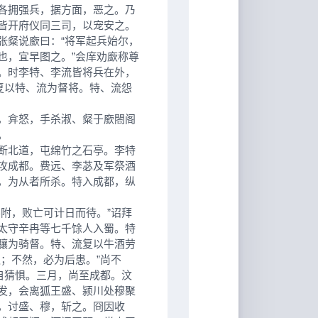
各拥强兵，据方面，恶之。乃
皆开府仪同三司，以宠安之。
粲说廞曰：“将军起兵始尔，
也，宜早图之。”会庠劝廞称尊
。时李特、李流皆将兵在外，
复以特、流为督将。特、流怨
，弇怒，手杀淑、粲于廞閤阁
。
断北道，屯绵竹之石亭。李特
攻成都。费远、李苾及军祭酒
，为从者所杀。特入成都，纵
附，败亡可计日而待。”诏拜
太守辛冉等七千馀人入蜀。特
骧为骑督。特、流复以牛酒劳
；不然，必为后患。”尚不
自猜惧。三月，尚至成都。汶
发，会离狐王盛、颍川处穆聚
，讨盛、穆，斩之。冏因收