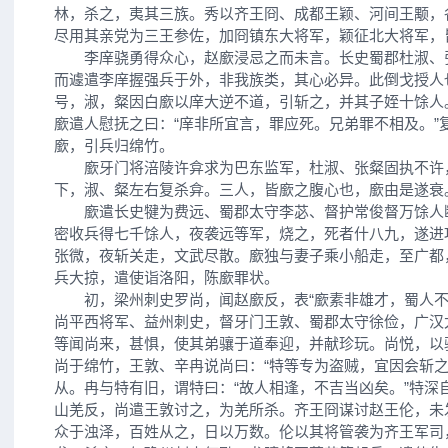
林，杀之，夷其三族。秀以齐王冏、成都王颖、河间王颙，
尽用其亲党为三王参佐，加冏镇东大将军，颖征北大将军，
李庠骁勇得众心，赵廞浸忌之而未言。长史蜀郡杜淑、张
而遽遣李庠握强兵于外，非我族类，其心必异。此倒戈授人
号，淑，粲因白廞以庠大逆不道，引斩之，并其子姪十馀人
廞遣人慰抚之曰：“庠非所宜言，罪应死。兄弟罪不相及。”
廞，引兵归绵竹。
廞牙门将涪陵许弇求为巴东监军，杜淑、张粲固执不许
下，淑、粲左右复杀弇。三人，皆廞之腹心也，廞由是遂衰
廞遣长史犍为费远、蜀郡太守李苾、督护常俊督万馀人
密收兵得七千馀人，夜袭远等军，烧之，死者什八九，遂进
张微，夜斩关走，文武尽散。廞独与妻子乘小船走，至广都
兵大掠，遣使诣洛阳，陈廞罪状。
初，梁州刺史罗尚，闻赵廞反，表“廞素非雄才，蜀人不
尚平西将军、益州刺史，督牙门王敦、蜀郡太守徐俭，广汉
等闻尚来，甚惧，使其弟骧于道奉迎，并献珍玩。尚悦，以
尚于绵竹，王敦、辛冉说尚曰：“特等专为盗贼，宜因会斩之
从。冉与特有旧，谓特曰：“故人相逢，不吉当凶矣。”特深
山羌反，尚遣王敦讨之，为羌所杀。齐王冏谋讨赵王伦，未
众于浊泽，百姓从之，日以万数。伦以其将管袭为齐王军司