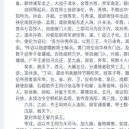
备。颖帅诸军击之，大战于湨水，会等大败，弃军南走。颖
自冏等起兵，百官将士皆欲诛伦、秀，秀惧，不敢出中
知所为。孙会、许超、士猗等至，与秀谋。或欲收馀卒出战
挟伦南就孙旂、孟观；或欲乘船东走入海，计未决。辛酉，
营兵七百馀人，自南掖门入宫，三部司马为应于内，攻孙秀
之，遂杀孙奇、孙弼及前将军谢惔等，漼，亻由之子也。王
中，使伦为诏曰：“吾为孙秀所误，以怒三王，今已诛秀。
亩。”传诏以驺虞幡敕将士解兵。黄门将伦自华林东门出，
数千迎帝于金墉城。百姓咸称万岁。帝自端门入，升殿，群
墉城。广平王虔自河北还，至九曲，闻变，弃军，将数十人
癸亥，赦天下，改元，大酺五日，分遣使者慰劳三王。梁
逆，宜伏诛。”丁卯，遣尚书袁敞持节赐伦死，收其子荂、
伦所用者皆斥免，台、省、府、卫，仅有存者，是日，成都
颖使赵骧、石超助齐王冏讨张泓等于阳翟，泓等皆降。自兵
人。斩张衡、闾和、孙髦于东市，蔡璜自杀。五月，诛议阳
孙旂，永饶冶令空桐机斩孟观，皆传首洛阳，夷三族。立襄
六月，乙卯，齐王冏帅众入洛阳，顿军通章署，甲士数
戊辰，赦天下。
复封宾徒王晏为吴王。
甲戌，诏以齐王冏为大司马，加九锡，备物典策，如宣