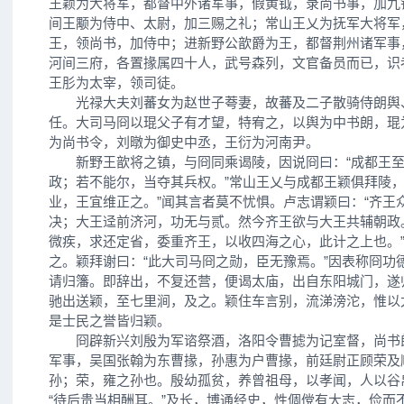
王颖为大将军，都督中外诸军事，假黄钺，录尚书事，加九
间王颙为侍中、太尉，加三赐之礼；常山王乂为抚军大将军
王，领尚书，加侍中；进新野公歆爵为王，都督荆州诸军事
河间三府，各置掾属四十人，武号森列，文官备员而已，识
王肜为太宰，领司徒。
光禄大夫刘蕃女为赵世子荂妻，故蕃及二子散骑侍朗舆
任。大司马冏以琨父子有才望，特宥之，以舆为中书朗，琨
为尚书令，刘暾为御史中丞，王衍为河南尹。
新野王歆将之镇，与冏同乘谒陵，因说冏曰：“成都王至
政；若不能尔，当夺其兵权。”常山王乂与成都王颖俱拜陵，
业，王宜维正之。”闻其言者莫不忧惧。卢志谓颖曰：“齐王
决；大王迳前济河，功无与贰。然今齐王欲与大王共辅朝政
微疾，求还定省，委重齐王，以收四海之心，此计之上也。
之。颖拜谢曰：“此大司马冏之勋，臣无豫焉。”因表称冏功
请归籓。即辞出，不复还营，便谒太庙，出自东阳城门，遂
驰出送颖，至七里涧，及之。颖住车言别，流涕滂沱，惟以
是士民之誉皆归颖。
冏辟新兴刘殷为军谘祭酒，洛阳令曹摅为记室督，尚书
军事，吴国张翰为东曹掾，孙惠为户曹掾，前廷尉正顾荣及
孙；荣，雍之孙也。殷幼孤贫，养曾祖母，以孝闻，人以谷
“待后贵当相酬耳。”及长，博通经史，性倜傥有大志，俭而