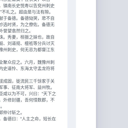
，镇南长史悦寿以告兗州刺史
”不礼之。超由是与法有隙。
献于备德。备德恸哭，悲不自
妙选时贤，为之僚佐。备德无
外誉望翕然归之。
诛。秀妻，桓振之妹也，故自
毅、刘道规、檀祗等分兵讨灭
豫州刺史，何无忌为都督江东
全聚众应之。六月，魏豫州刺
内史道怜、东海太守孟龙符将
拔成固，徙流民三千馀家于关
军事、征南大将军、益州牧。
咸以为不可，兴曰：“天下之
，外修封疆，吾何惜数郡，不
晋。
郭仲讨斩之。
备德曰：“人主之命，短长在