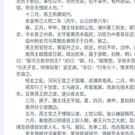
无负于新旧，事任公平，坦然无类，初不容怀，有所损益。
馀，庶亦无愧前人也。”
十二月，燕王熙袭契丹。
安皇帝己义熙二年（丙午，公元四零六年）
春，正月，甲申，魏主珪如豺山宫。诸州置三刺史，郡
史、令长各之州县，太守虽置而未临民，功臣为州者皆征还
益州刺史司马荣期击谯明子于白帝，破之。
燕王熙至陉北，畏契丹之众，欲还，苻后不听，戊申，
南燕主超猜虐日甚，政出权幸，盘于游畋，封畋、韩讠
曰：“朕可方前世何主？”对曰：“桀、纣。”超惭怒，孚徐步
“与天子言，何得如是！宜还谢。”孚曰：“行年七十，惟求死
优容之。
桓玄之乱，河间王昙之子国璠、叔璠奔南燕。二月，甲
燕军行三千馀里，士马疲冻，死者属路，攻高句丽木底
矢，且畏燕王熙之虐，遂以疾去官。
三月，庚子，魏主珪还平城。夏，四月，庚申，复如豺
柔然社仑侵魏边。
五月，燕主宝之子博陵公虔、上党公昭，皆以嫌疑赐死
六月，秦陇西公硕德自上邽入朝，秦王兴为之大赦；及
绪及硕德皆如家人礼，车马、服玩，先奉二叔，而自服其次
秃发傉檀伐沮渠蒙逊，蒙逊婴城固守。傉檀至赤泉而还