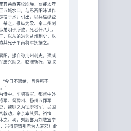
使其弟西夷校尉瑾、蜀郡太守
至五城水口，与巴西阳昧谋作
走投于水；引出，以兵逼纵登
，杀之，推纵为梁、秦二州刺
纵弟明子所败，死者什八九。
王，以从弟洪为益州刺史，以
遣其兄子平南将军抚据之。
襄阳，振自称荆州刺史。建威
军唐兴助之，临隈斩振，复取
“今日不暇给，且性所不
。”
为侍中、车骑将军、都督中外
将军、督豫州、扬州五郡军
史，魏咏之为征虏将军、吴国
官敦劝，帝亲幸其第。裕惶
休之。初，刘毅尝为刘敬宣宁
度，岂得便谓引君为人豪邪！此