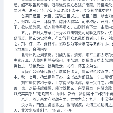
超。超不敢告其母妻，潜与谦变换姓名逃归南燕。行至梁父
慕容法。法曰：“昔汉有卜者诈称卫太子，今安知非此类也！
备德闻超至，大喜，遣骑三百迎之。超至广固，以金刀
胜。封超北海王，拜侍中、骠骑大将军、司隶校尉、开府，
子，欲以超为嗣。超入则侍奉尽欢，出则倾身下士，由是内
五月，桂阳太守章武王秀及益州刺史司马轨之谋反，伏
疑而反。桓玄馀党桓亮、苻宏等拥众寇乱郡县者以十数，刘
之，荆、汀、江、豫皆平。诏以毅为都督淮南等五郡军事、
五郡军事、会稽内史。
北青州刺史刘该反，引魏为援，清河、阳平二郡太守孙
史索度真、大将斛斯兰寇徐州，围彭城。刘裕遣其弟南彭城
兵救之，斩该及全，魏兵败走。龙符，怀玉之弟也。
秦陇西公硕德伐仇池，屡破杨盛兵；将军敛俱攻汉中，
中。秋，七月，杨盛请降于秦。秦以盛为都督益、宁二州诸
刘裕遣使求和于秦，且求南乡等诸郡，秦王兴许之。群臣
善一也。刘裕拔起细微，能讨诛桓玄，兴复晋室，内釐庶政
以成其美乎！”遂割南乡、顺阳、新野、舞阴等十二郡归于
八月，燕辽西太守邵颜有罪，亡命为盗；九月，中常侍
汝水竭，南燕主备德恶之，俄而寝疾。北海王超请祷之，
天，非汝水所能制也。”固请，不许。