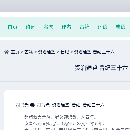
首页
诗词
名句
作者
古籍
词语
成语
主页
>
古籍
>
资治通鉴
>
晋纪
>
资治通鉴·晋纪三十六
资治通鉴·晋纪三十六
司马光
司马光
资治通鉴
晋纪
晋纪三十六
起旃蒙大荒落，尽著雍涒滩，凡四年。
安皇帝己义熙元年（丙午，公元四零五年）
春，正月，南阳太守扶风鲁宗之起兵袭襄阳，桓蔚走江