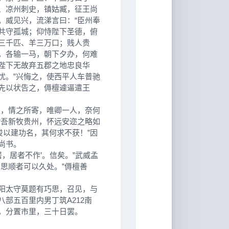
、凉州刺史，镇姑臧，征王尚
。威见兴，流涕言曰：“臣州奉
共守孤城；仰恃陛下圣德，俯
三千匹、羊三万口；贱人贵
，各输一马，朝下夕办，何难
陛下无故弃五郡之地忠良华
忧。”兴悔之，使西平人车普驰
先以状告之，傉檀遽逼遣王
，情之所寄，唯卿一人，奈何
“吾新牧贵州，怀远安迩之略如
俊以建功名，其何求不获！”因
尚书。
，居者不作’。信矣。”武威孟
思顺者可以久处。”傉檀善
阳太守莫题有巧思，召见，与
部五百里内男丁筑A212南
，分置市里，三十日罢。