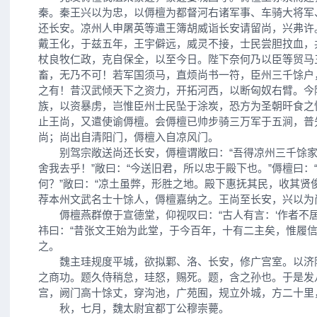
秦。秦王兴以为忠，以傉檀为都督河右诸军事、车骑大将军
还长安。凉州人申屠英等遣王簿胡威诣长安请留尚，兴弗许
戴王化，于兹五年，王宇僻远，威灵不接，士民尝胆抆血，
杖良牧仁政，克自保全，以至今日。陛下奈何乃以臣等贸马
畜，无乃不可！若军国须马，直烦尚书一符，臣州三千馀户
之有！昔汉武倾天下之资力，开拓河西，以断匈奴右臂。今
族，以资暴虏，岂惟臣州士民坠于涂炭，恐方为圣朝旰食之
止王尚，又遣使谕傉檀。会傉檀已帅步骑三万军于五涧，普
尚；尚出自清阳门，傉檀入自凉风门。
别驾宗敞送尚还长安，傉檀谓敞曰：“吾得凉州三千馀家
舍我去乎！”敞曰：“今送旧君，所以忠于殿下也。”傉檀曰：
何？”敞曰：“凉土虽弊，形胜之地。殿下惠抚其民，收其贤
荐本州文武名士十馀人，傉檀嘉纳之。王尚至长安，兴以为
傉檀燕群僚于宣德堂，仰视叹曰：“古人有言：‘作者不居
祎曰：“昔张文王始为此堂，于今百年，十有二主矣，惟履信
之。
魏主珪规度平城，欲拟鄴、洛、长安，修广宫室。以济
之商功。题久侍稍怠，珪怒，赐死。题，含之孙也。于是发八
宫，阙门高十馀丈，穿沟池，广苑囿，规立外城，方二十里
秋，七月，魏太尉宜都丁公穆崇薨。