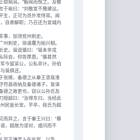
上取祸耳。”毅闻而恨之。及敬
言于裕曰：“刘敬宣不豫建议。
平生，正可为员外常侍耳。闻
安，自表解职；乃召还为宣城内
军事，加领兗州刺史。
广州刺史，徐道覆为始兴相。
长史。诞说循曰：“诞本非戎
私际会，仰答厚恩。”循甚然
将军今留吴公，公私非计。孙伯
之与诞俱还。
于张掖，备德之从秦王坚寇淮
守苻昌收纳及备德诸子，皆诛
备德之故吏也，窃以公孙氏及
刀授超曰：“汝得东归，当经此
凉州民徙长安。平卒，段氏为超
而异之，言于秦王兴曰：“慕
与语，超故为谬对，或问而不
。
人宗正谦卖卜在长安，以告