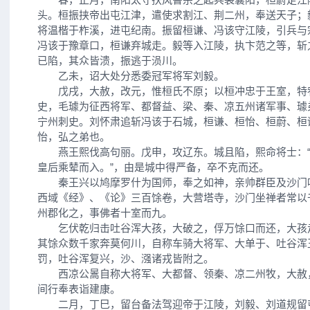
头。桓振挟帝出屯江津，遣使求割江、荆二州，奉送天子；
将温楷于柞溪，进屯纪南。振留桓谦、冯该守江陵，引兵与
冯该于豫章口，桓谦弃城走。毅等入江陵，执卞范之等，斩
已陷，其众皆溃，振逃于涢川。
乙未，诏大处分悉委冠军将军刘毅。
戊戌，大赦，改元，惟桓氏不原；以桓冲忠于王室，特
史，毛璩为征西将军、都督益、梁、秦、凉五州诸军事、璩
宁州刺史。刘怀肃追斩冯该于石城，桓谦、桓怡、桓蔚、桓
怡，弘之弟也。
燕王熙伐高句丽。戊申，攻辽东。城且陷，熙命将士：“
皇后乘辇而入。”，由是城中得严备，卒不克而还。
秦王兴以鸠摩罗什为国师，奉之如神，亲帅群臣及沙门
西域《经》、《论》三百馀卷，大营塔寺，沙门坐禅者常以
州郡化之，事佛者十室而九。
乞伏乾归击吐谷浑大孩，大破之，俘万馀口而还，大孩
其馀众数千家奔莫何川，自称车骑大将军、大单于、吐谷浑
罚，吐谷浑复兴，沙、漒诸戎皆附之。
西凉公暠自称大将军、大都督、领秦、凉二州牧，大赦
间行奉表诣建康。
二月，丁巳，留台备法驾迎帝于江陵，刘毅、刘道规留