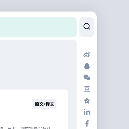
原文/译文
陵。己丑，刘毅等诸军至马