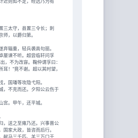
计近则如不足，经远乃为有
置三太守，县置三令长；刺
京师，以爵归第。
遂弃辎重，轻兵袭高句丽。
卓屡谏不听。超尝临轩问孚
而出，不为改容。鞠仲谓孚曰：
所耳！”竟不谢。超以其时望，
戌，国璠等攻隐弋阳。
城，不克而还。夕阳公云伤于
山宫。甲午，还平城。
。
归，送之至雍乃还。兴事晋公
，国家大政，皆咨而后行。
，献马三千匹、羊三万口于