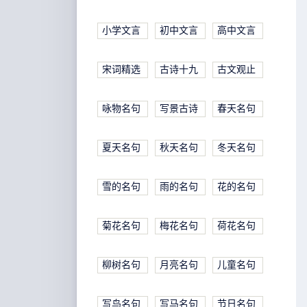
小学文言
初中文言
高中文言
宋词精选
古诗十九
古文观止
咏物名句
写景古诗
春天名句
夏天名句
秋天名句
冬天名句
雪的名句
雨的名句
花的名句
菊花名句
梅花名句
荷花名句
柳树名句
月亮名句
儿童名句
写鸟名句
写马名句
节日名句