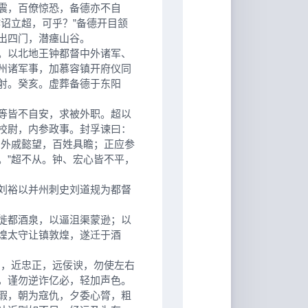
震，百僚惊恐，备德亦不自
诏立超，可乎？”备德开目颔
出四门，潜瘗山谷。
。以北地王钟都督中外诸军、
州诸军事，加慕容镇开府仪同
射。癸亥。虚葬备德于东阳
等皆不自安，求被外职。超以
校尉，内参政事。封孚谏曰：
，外戚懿望，百姓具瞻；正应参
。”超不从。钟、宏心皆不平，
刘裕以并州刺史刘道规为都督
徙都酒泉，以逼沮渠蒙逊；以
煌太守让镇敦煌，遂迁于酒
，近忠正，远佞谀，勿使左右
，谨勿逆诈亿必，轻加声色。
瑕，朝为寇仇，夕委心膂，粗