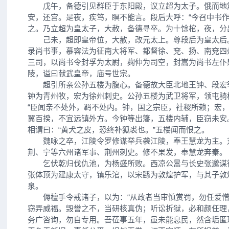
戊午，备德引见群臣于东阳殿，议立超为太子。俄而地
安，还宫。是夜，疾笃，瞑不能言。段后大呼：“今召中书作
之。乃立超为皇太子，大赦，备德寻卒。为十馀棺，夜，分
己未，超即皇帝位，大赦，改元太上。尊段后为皇太后
录尚书事，慕容法为征南大将军、都督徐、兗、扬、南兗四
三司，以尚书令封孚为太尉，麹仲为司空，封嵩为尚书左仆
陵，谥曰献武皇帝，庙号世宗。
超引所亲公孙五楼为腹心。备德故大臣北地王钟、段宏
钟为青州牧，宏为徐州刺史。公孙五楼为武卫将军，领屯骑
“臣闻亲不处外，羁不处内。钟，国之宗臣，社稷所赖；宏
翼百揆，不宜远镇外方。今钟等出籓，五楼内辅，臣窃未安
相谓曰：“黄犬之皮，恐终补狐裘也。”五楼闻而恨之。
魏咏之卒，江陵令罗修谋举兵袭江陵，奉王慧龙为主。
荆、宁等六州诸军事、荆州刺史。修不果发，奉慧龙奔秦。
乞伏乾归伐仇池，为杨盛所败。西凉公暠与长史张邈谋
张体顶为建康太守，镇乐涫，以宋繇为敦煌护军，与其子敦
泉。
傉檀手令戒诸子，以为：“从政者当审慎赏罚，勿任爱憎
窃弄威福。毁誉之不，当研核真伪；听讼折狱，必和颜任理
务广咨询，勿自专用。吾莅事五年，虽未能息民，然含垢匿