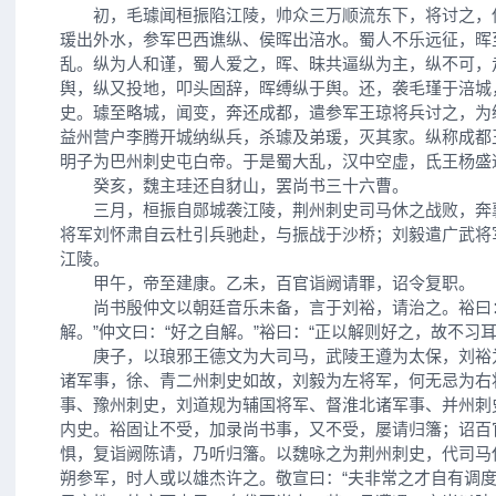
初，毛璩闻桓振陷江陵，帅众三万顺流东下，将讨之，
瑗出外水，参军巴西谯纵、侯晖出涪水。蜀人不乐远征，晖
乱。纵为人和谨，蜀人爱之，晖、昧共逼纵为主，纵不可，
舆，纵又投地，叩头固辞，晖缚纵于舆。还，袭毛瑾于涪城
史。璩至略城，闻变，奔还成都，遣参军王琼将兵讨之，为
益州营户李腾开城纳纵兵，杀璩及弟瑗，灭其家。纵称成都
明子为巴州刺史屯白帝。于是蜀大乱，汉中空虚，氐王杨盛
癸亥，魏主珪还自豺山，罢尚书三十六曹。
三月，桓振自郧城袭江陵，荆州刺史司马休之战败，奔
将军刘怀肃自云杜引兵驰赴，与振战于沙桥；刘毅遣广武将
江陵。
甲午，帝至建康。乙未，百官诣阙请罪，诏令复职。
尚书殷仲文以朝廷音乐未备，言于刘裕，请治之。裕曰：
解。”仲文曰：“好之自解。”裕曰：“正以解则好之，故不习耳
庚子，以琅邪王德文为大司马，武陵王遵为太保，刘裕
诸军事，徐、青二州刺史如故，刘毅为左将军，何无忌为右
事、豫州刺史，刘道规为辅国将军、督淮北诸军事、并州刺
内史。裕固让不受，加录尚书事，又不受，屡请归籓；诏百
惧，复诣阙陈请，乃听归籓。以魏咏之为荆州刺史，代司马
朔参军，时人或以雄杰许之。敬宣曰：“夫非常之才自有调