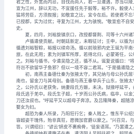
君之性，外宽而内忌，自伐而尚人，若一旦遭遇，亦当以陵
宣为江州，辞以无功，不宜援任先于毅等，裕不许。毅使人
猛将劳臣，方须叙报；如敬宣之比，宜令在后。若使君不忘
已授郡，实为过优；寻复为江州，尢为骇惋。”敬宣愈不自
史。
夏，四月，刘裕旋镇京口，改授都督荆、司等十六州诸
卢循遣使贡献。时朝廷新定，未暇征讨；壬申，以循为
循遗刘裕智粽，裕报以续命汤。循以前琅邪内史王诞为平南
旅，在此无用；素为刘镇军所厚，若得北归，必蒙寄任，公
之。刘裕与循书，令遣吴隐之还，循不从。诞复说循曰：“
符岂不欲留华子鱼邪？但以一境不容二君耳。”于是循遣隐
初，南燕主备德仕秦为张掖太守，其兄纳与母公孙氏居
南也，留金刀与其母别。备德与燕王垂举兵于山东，张掖太
之，公孙氏以老获免，纳妻段氏方娠，未决。狱掾呼延平，
段氏逃于羌中。段氏生子超，十岁而公孙氏病，临卒，以金
刀还汝叔也。”呼延平又以超母子奔凉。及吕隆降秦，超随
娶女为妇。
超恐为秦人所录，乃阳狂行乞；秦人贱之，惟东平公绍见
容超姿干瑰伟，殆非真狂，愿微加官爵以縻之。”兴召见，
答。兴谓绍曰：“谚云‘妍皮不裹痴骨，’徒妄语耳。”乃罢遣之
备德闻纳有遣腹子在秦，遣济阴人吴辩往视之，辩因乡