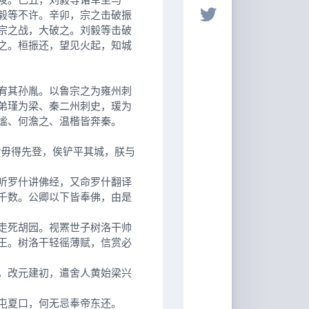
毅等不许。辛卯，宗之击破振
宗之战，大破之。刘毅等击破
之。桓振还，望见火起，知城
宥其孙胤。以鲁宗之为雍州刺
弟瑾为梁、秦二州刺史，瑗为
谧、何澹之、温楷皆奔秦。
毋得先登，俟铲平其城，朕与
听罗什讲佛经，又命罗什翻译
千数。公卿以下皆奉佛，由是
走死胡园。视罴世子树洛干帅
王。树洛干轻徭薄赋，信赏必
，改元建初，遣舍人黄始梁兴
屯夏口，何无忌奉帝东还。