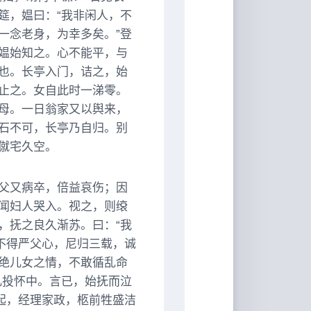
筵，媪曰：“我非闲人，不
一念老身，为幸多矣。”登
媪始知之。心不能平，与
也。长亭入门，诘之，始
止之。女自此时一涕零。
母。一日翁家又以舆来，
石不可，长亭乃自归。别
僦宅久空。
父又病卒，倍益哀伤；因
闻妇人哭入。视之，则缞
，抚之良久渐苏。曰：“我
不得严父心，尼归三载，诚
绝儿女之情，不敢循乱命
儿投怀中。言已，始抚而泣
起，经理家政，柩前牲盛洁