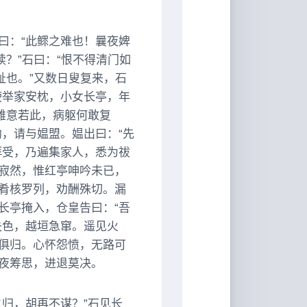
曰：“此鳏之难也！曩夜婢
续？”石曰：“恨不得清门如
趾也。”又数日叟复来，石
使举家安枕，小女长亭，年
雅意若此，病躯何敢复
，请与媪盟。媪出曰：“先
拜受，乃遍集家人，悉为祓
寂然，惟红亭呻吟未已，
肴核罗列，劝酬殊切。漏
长亭掩入，仓皇告曰：“吾
失色，越垣急窜。遥见火
俱归。心怀怨愤，无路可
夜筹思，进退莫决。
归，胡再不谋？”石见长