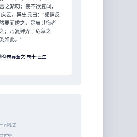
，言之絮叨；妾不欲复闻，
庆云。异史氏曰：“狐情反
然要而婚之，是启其悔者
之；乃复狎弄于危急之
类如此。”
聊斋志异全文·卷十·三生
一·司札吏
·汪可受