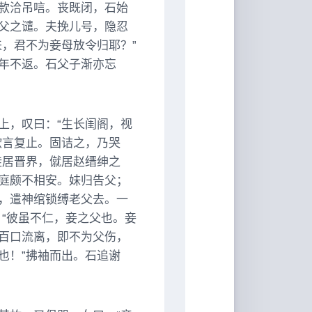
款洽吊唁。丧既闭，石始
父之谴。夫挽儿号，隐忍
，君不为妾母放令归耶？”
年不返。石父子渐亦忘
上，叹曰：“生长闺阁，视
欲言复止。固诘之，乃哭
徙居晋界，僦居赵缙绅之
庭颇不相安。妹归告父；
，遣神绾锁缚老父去。一
“彼虽不仁，妾之父也。妾
百口流离，即不为父伤，
也！”拂袖而出。石追谢