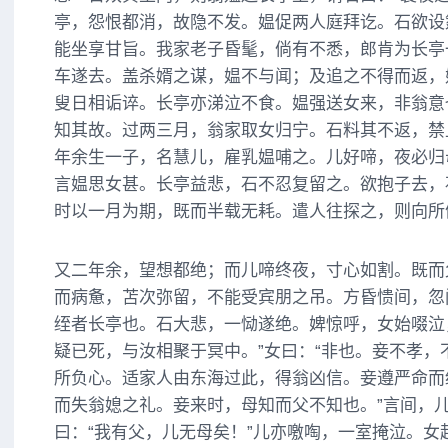
亭，怨恨都消，故隐不发。媪促两人庭拜讫。石欲设
能坐享甘旨。我家老子昏髦，倘有不悉，郎肯为长亭
车遂去。盖杀婿之谋，媪不与闻；及追之不得而返，
叟日相诟谇。长亭亦涕泣不食。媪强送女来，非翁意
知其故。过两三月，翁家取女归宁。石料其不返，禁
年余生一子，名慧儿，雇乳媪哺之。儿好啼，夜必归
言媪思女甚。长亭益悲，石不忍复留之。欲抱子去，
时以一月为期，既而半载无耗。遣人往探之，则向所
又二年余，望想都绝；而儿啼终夜，寸心如割。既而
而病惫，苫次弥留，不能受宾朋之吊。方昏愦间，忽
绖者长亭也。石大悲，一恸遂绝。婢惊呼，女始啜泣
疑已死，与汝相聚于冥中。”女曰：“非也。妾不孝，
所负心。适家人由东海过此，得翁凶信。妾遵严命而
而失翁媳之礼。妾来时，母知而父不知也。”言间，
曰：“我有父，儿无母矣！”儿亦噭啕，一室掩泣。女