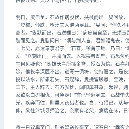
俱被淫惑。又以仆马招石，石托疾不赴。
明日，叟自至。石故作病股状，扶杖而出。叟问故，
子登榻，倾跌，堕汤夫人泡两足耳。”叟问：“何久不
翁者。”叟默而出。石送嘱曰：“病瘥当自至，无烦玉
跛而见之。叟慰问曰：“顷与荆人言，君如驱鬼去，
十七矣，愿遣奉事君子。”石喜，顿首于地。乃曰：“
爱。”立刻出门，并骑而去。入视祟者既毕，石恐负约
生何见疑也？”随拔长亭所插金簪，授石为信。石喜
除。惟长亭深匿不出，遂写一佩符，使持赠之。是夜
投以法水，所患若失。石起辞，叟挽留殷恳。至晚，
二下，主人辞去。石方就枕，闻叩扉甚急；起视，则
家欲以白刃相仇，可急走！”言已径返身去。石战惧
光，疾奔而往，则里人夜猎者也。喜，待猎已，从与
伸，欲往汴城寻师治之。奈家有老父，病废在床，日
忽一日双舆至门，则翁媪送长亭至，谓石曰：“曩夜之