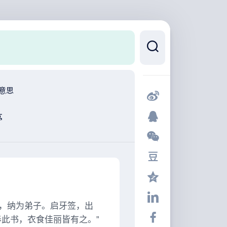
意思
亭
，纳为弟子。启牙签，出
此书，衣食佳丽皆有之。”