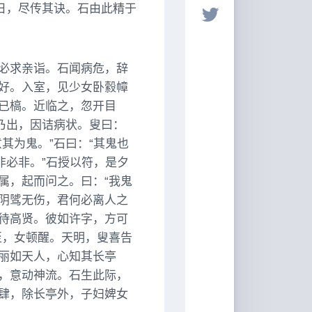
日，尽传其诀。石由此精于
必求亲诣。石闻病危，辞
好。入室，见少女卧縠幛
已槁。近临之，忽开目
乃出，因诘病状。叟曰：
其为鬼。”石曰：“其鬼也
非必非。”石授以符，是夕
属，起而问之。曰：“我鬼
阴骘无伤，君何必离人之
待高贤。彼如许字，方可
至，女顿醒。天明，叟喜告
丽如天人，心知其长亭
，意动神流。石生此际，
肆，除长亭外，子妇婢女