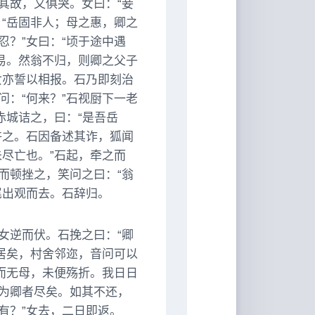
其故，又俱哭。女曰：“妾
“岳固非人；母之惠，卿之
？”女曰：“顷于途中遇
易。然翁不归，则卿之父子
女亦誓以相报。石乃即刻治
：“何来？”石视厨下一老
赤城诘之，曰：“是吾岳
许之。石因备述其诈，狐闻
尽亡也。”石起，牵之而
而顿挫之，笑问之曰：“翁
尾出观而去。石辞归。
女逆而伏。石挽之曰：“卿
居矣，村舍邻迩，音问可以
而无母，未便殇折。我日日
为卿者尽矣。如其不还，
有？”女去，二日即返。