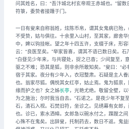
问其姓名，曰：“吾汴城北村玄帝观王赤城也。”留数
符箓，委贽者接踵于门。
一日有叟来自称翁姓，炫陈币帛，谓其女鬼病已殆，
不受贽，姑与俱往。十余里入山村，至其家，廊舍华
中，婢以钩挂帐。望之年十四五许，支缀于床，形容
云：“良医至矣。”举家皆喜，谓其不语已数日矣。石
“白昼见少年来，与共寝处，捉之已杳；少间复至，意
驱之不难；恐其是狐，则非余所敢知矣。”叟曰：“必
宿于其家。夜分有少年入，衣冠整肃。石疑是主人眷
也。翁家尽狐。偶悦其女红亭，姑止焉。鬼为狐祟，
缘而护之也？女之姊
长亭
，光艳尤绝。敬留全壁，以
为之施治；尔时我当自去。”石诺之。是夜少年不复
石，清石入视。石焚旧符，坐诊之。见绣幕有女郎，
也。诊已，索水洒幛。女郎急以碗水付之，蹀躞之间
心殊不在鬼矣。出辞叟，托制药去，数日不返。鬼益