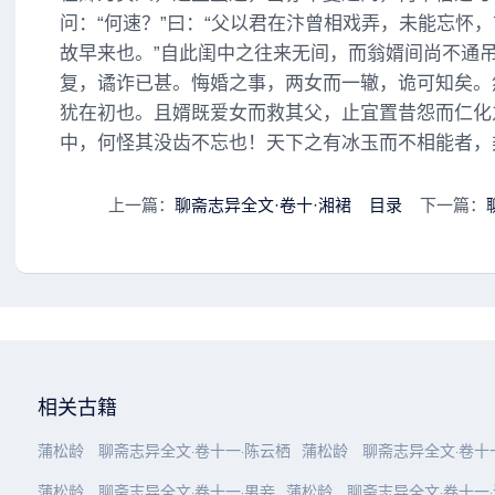
问：“何速？”曰：“父以君在汴曾相戏弄，未能忘怀
故早来也。”自此闺中之往来无间，而翁婿间尚不通吊
复，谲诈已甚。悔婚之事，两女而一辙，诡可知矣。
犹在初也。且婿既爱女而救其父，止宜置昔怨而仁化
中，何怪其没齿不忘也！天下之有冰玉而不相能者，
上一篇：
聊斋志异全文·卷十·湘裙
目录
下一篇：
相关古籍
蒲松龄
聊斋志异全文·卷十一·陈云栖
蒲松龄
聊斋志异全文·卷十
蒲松龄
聊斋志异全文·卷十一·男妾
蒲松龄
聊斋志异全文·卷十一