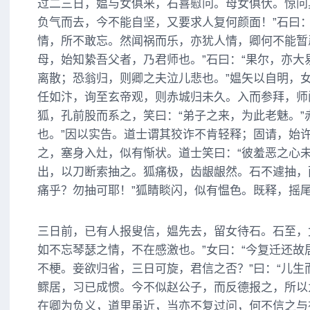
过二三日，媪与女俱来，石喜慰问。母女俱伏。惊问
负气而去，今不能自坚，又要求人复何颜面！”石曰：
情，所不敢忘。然闻祸而乐，亦犹人情，卿何不能暂忍
母，始知絷吾父者，乃君师也。”石曰：“果尔，亦大
离散；恐翁归，则卿之夫泣儿悲也。”媪矢以自明，
任如汴，询至玄帝观，则赤城归未久。入而参拜，师问
狐，孔前股而系之，笑曰：“弟子之来，为此老魅。”
也。”因以实告。道士谓其狡诈不肯轻释；固请，始
之，塞身入灶，似有惭状。道士笑曰：“彼羞恶之心未
出，以刀断索抽之。狐痛极，齿龈龈然。石不遽抽，
痛乎？勿抽可耶！”狐睛睒闪，似有愠色。既释，摇
三日前，已有人报叟信，媪先去，留女待石。石至，
如不忘琴瑟之情，不在感激也。”女曰：“今复迁还故
不梗。妾欲归省，三日可旋，君信之否？”曰：“儿生
鳏居，习已成惯。今不似赵公子，而反德报之，所以
在卿为负义，道里虽近，当亦不复过问，何不信之与