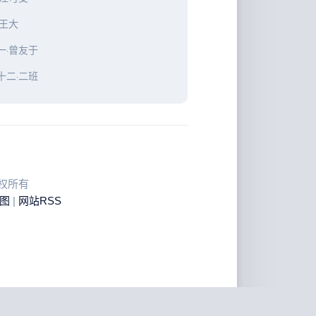
·王大
一·曾友于
十二·二班
 版权所有
图
|
网站RSS