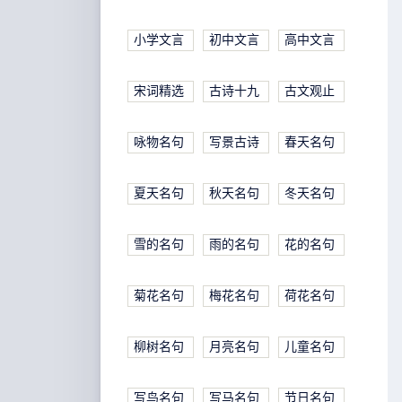
小学文言
初中文言
高中文言
宋词精选
古诗十九
古文观止
咏物名句
写景古诗
春天名句
夏天名句
秋天名句
冬天名句
雪的名句
雨的名句
花的名句
菊花名句
梅花名句
荷花名句
柳树名句
月亮名句
儿童名句
写鸟名句
写马名句
节日名句