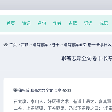
首页
诗词
名句
作者
古籍
词语
成语
主页
>
古籍
>
聊斋志异
>
卷十
>
聊斋志异全文·卷十·长亭什么
聊斋志异全文·卷十·长
蒲松龄
聊斋志异全文
长亭
33
石太璞，泰山人，好厌禳之术。有道士遇之，喜其慧
二卷，上卷驱狐，下卷驱鬼，乃以下卷授之曰：“虔奉