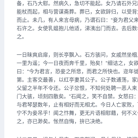
备，石乃大慰。然病久，急切不能起。女乃请石外兄
能杖而起，相与营谋斋葬。葬已，女欲辞归，以受背
而止。未几，有人来言母病，乃谓石曰：“妾为君父来
石许之。女使乳媪抱儿他适，涕洟出门而去。去后数
之。
一日昧爽启扉，则长亭飘入。石方骇问，女戚然坐榻
一里为遥；今一日夜而奔千里，殆矣！”细诘之，女
曰：“今为君言，恐妾之所悲，而君之所快也。迩年
第。主客交最善，以红亭妻其公子。公子数逋荡，家
父留之半年不令还。公子忿恨，不知何处聘一恶人来
门大骇，顷刻四散矣。”石闻之，笑不自禁。女怒曰：
与君琴瑟数年，止有相好而无相尤。今日人亡家败，
宁不为妾吊乎！闻之忭舞，更无片语相慰藉，何不义
之，亦已渺矣。怅然自悔，拚已决绝。