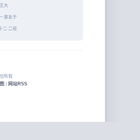
·王大
一·曾友于
十二·二班
 版权所有
图
|
网站RSS