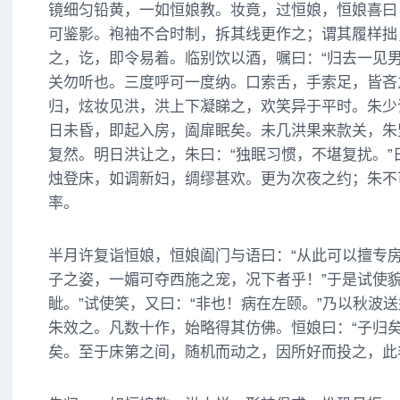
镜细匀铅黄，一如恒娘教。妆竟，过恒娘，恒娘喜曰：
可鉴影。袍袖不合时制，拆其线更作之；谓其履样拙
之，讫，即令易着。临别饮以酒，嘱曰：“归去一见
关勿听也。三度呼可一度纳。口索舌，手索足，皆吝
归，炫妆见洪，洪上下凝睇之，欢笑异于平时。朱少
日未昏，即起入房，阖扉眠矣。未几洪果来款关，朱
复然。明日洪让之，朱曰：“独眠习惯，不堪复扰。”
烛登床，如调新妇，绸缪甚欢。更为次夜之约；朱不
率。
半月许复诣恒娘，恒娘阖门与语曰：“从此可以擅专
子之姿，一媚可夺西施之宠，况下者乎！”于是试使貌
眦。”试使笑，又曰：“非也！病在左颐。”乃以秋波
朱效之。凡数十作，始略得其仿佛。恒娘曰：“子归
矣。至于床第之间，随机而动之，因所好而投之，此