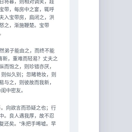
日将暮，则相对调笑，跬
宝带，每房中之宴，辄呼
夫入宝带房，扃闭之，洪
怒之，渐施鞭楚。宝带
。
；然弟子能由之，而终不能
喜新，重难而轻易？丈夫之
纵而饱之，则珍错亦厌，
目，则似久别；忽睹艳妆，则
易与之，则彼故而我新，
为闺中密友。
平。向欲言而恐疑之也；行
中。良人遇我厚，故不忍
复还矣。”朱把手唏嘘。早