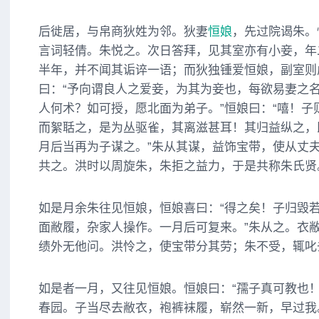
后徙居，与帛商狄姓为邻。狄妻
恒娘
，先过院谒朱。
言词轻倩。朱悦之。次日答拜，见其室亦有小妾，年
半年，并不闻其诟谇一语；而狄独锺爱恒娘，副室则
曰：“予向谓良人之爱妾，为其为妾也，每欲易妻之
人何术？如可授，愿北面为弟子。”恒娘曰：“嘻！子
而絮聒之，是为丛驱雀，其离滋甚耳！其归益纵之，
月后当再为子谋之。”朱从其谋，益饰宝带，使从丈
共之。洪时以周旋朱，朱拒之益力，于是共称朱氏贤
如是月余朱往见恒娘，恒娘喜曰：“得之矣！子归毁
面敝履，杂家人操作。一月后可复来。”朱从之。衣
绩外无他问。洪怜之，使宝带分其劳；朱不受，辄叱
如是者一月，又往见恒娘。恒娘曰：“孺子真可教也
春园。子当尽去敝衣，袍裤袜履，崭然一新，早过我。