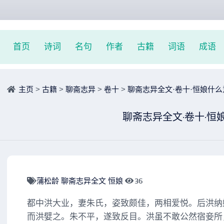
首页
诗词
名句
作者
古籍
词语
成语
主页
>
古籍
>
聊斋志异
>
卷十
>
聊斋志异全文·卷十·恒娘什么
聊斋志异全文·卷十·恒
蒲松龄
聊斋志异全文
恒娘
36
都中洪大业，妻朱氏，姿致颇佳，两相爱悦。后洪纳
而洪嬖之。朱不平，遂致反目。洪虽不敢公然宿妾所