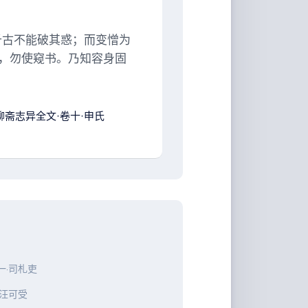
千古不能破其惑；而变憎为
，勿使窥书。乃知容身固
聊斋志异全文·卷十·申氏
一·司札吏
·汪可受