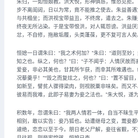
朱归，一如恒娘教。洪大悦，形神俱惑，惟恐见拒。
步不离闺闼，日以为常，竟不能推之使去。朱益善遇
与共榻坐；而洪视宝带益丑，不终席，遣去之。朱赚
终夜无所沾染。于是宝带恨洪，对人辄怨谤。洪益厌
忿，不自修，拖敝垢履，头类蓬葆，更不复可言人矣
恒媳一日谓朱曰：“我之术何加？”朱曰：“道则至妙
知之也。纵之，何也？”曰：“子不闻乎：人情厌故而
爱妾，非必其美也，甘其所乍获，而幸其所难遘也。
况藜羹乎！”“毁之而复炫之，何也？”曰：“置不留
如新至，譬贫人骤得梁肉，则视脱粟非味矣。而又不
彼易而我难，此即子易妻为妾之法也。”朱大悦，遂
积数年，忽谓朱曰：“我两人情若一体，自当不昧生
相别，敢以实告：妾乃狐也。幼遭继母之变，鬻妾都
遽绝，恋恋以至于今。朋日老父尸解，妾往省觐，不
旦往视，则举家惶骇，恒娘已杳。