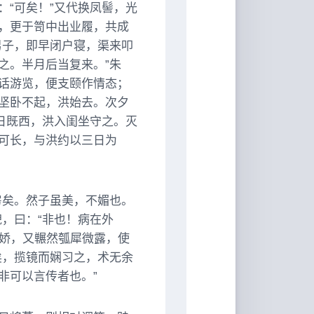
“可矣！”又代换凤髻，光
，更于笥中出业履，共成
男子，即早闭户寝，渠来叩
之。半月后当复来。”朱
话游览，便支颐作情态；
坚卧不起，洪始去。次夕
日既西，洪入闺坐守之。灭
可长，与洪约以三日为
房矣。然子虽美，不媚也。
，曰：“非也！病在外
送娇，又冁然瓠犀微露，使
矣，揽镜而娴习之，术无余
非可以言传者也。”