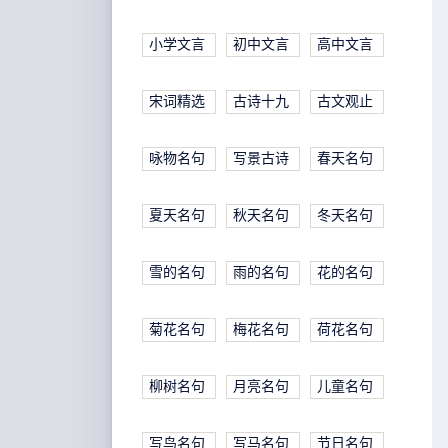
小学文言
初中文言
高中文言
宋词精选
古诗十九
古文观止
咏物名句
写景古诗
春天名句
夏天名句
秋天名句
冬天名句
雪的名句
雨的名句
花的名句
菊花名句
梅花名句
荷花名句
柳树名句
月亮名句
儿童名句
写鸟名句
写马名句
节日名句