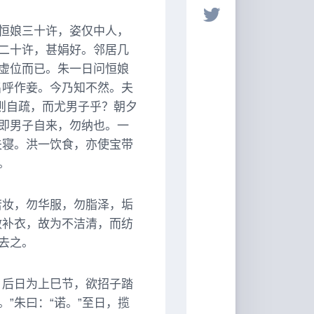
恒娘三十许，姿仅中人，
二十许，甚娟好。邻居几
虚位而已。朱一日问恒娘
名呼作妾。今乃知不然。夫
则自疏，而尤男子乎？朝夕
即男子自来，勿纳也。一
夫寝。洪一饮食，亦使宝带
。
若妆，勿华服，勿脂泽，垢
敝补衣，故为不洁清，而纺
去之。
！后日为上巳节，欲招子踏
”朱曰：“诺。”至日，揽