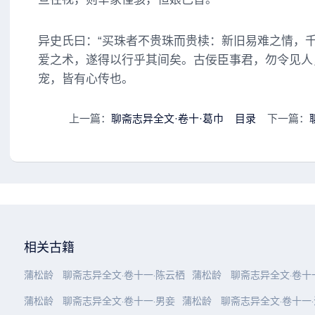
异史氏曰：“买珠者不贵珠而贵椟：新旧易难之情，
爱之术，遂得以行乎其间矣。古佞臣事君，勿令见人
宠，皆有心传也。
上一篇：
聊斋志异全文·卷十·葛巾
目录
下一篇：
相关古籍
蒲松龄
聊斋志异全文·卷十一·陈云栖
蒲松龄
聊斋志异全文·卷十
蒲松龄
聊斋志异全文·卷十一·男妾
蒲松龄
聊斋志异全文·卷十一