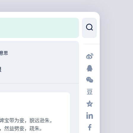
意思
娘
婢宝带为妾，貌远逊朱，
，然益劈妾，疏朱。