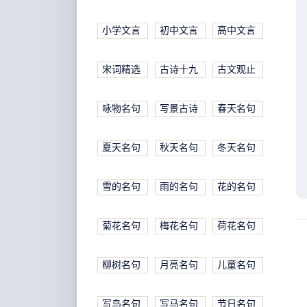
小学文言
初中文言
高中文言
宋词精选
古诗十九
古文观止
咏物名句
写景古诗
春天名句
夏天名句
秋天名句
冬天名句
雪的名句
雨的名句
花的名句
菊花名句
梅花名句
荷花名句
柳树名句
月亮名句
儿童名句
写鸟名句
写马名句
节日名句