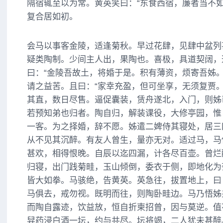
隔宿辄至以为常。黄英笑曰：“东食西宿，廉者当不如
复合居如初。
会马以事客金陵，适逢菊秋。早过花肆，见肆中盆列
疑类陶制。少间主人出，果陶也。喜极，具道契阔，
曰：“金陵吾故土，将婚于是。积有薄资，烦寄吾姊。
请之益苦。且曰：“家幸充盈，但可坐享，无须复贾。
其直，数日尽售。逼促囊装，赁舟遂北，入门，则姊
若预知弟也归者。陶自归，解装课役，大修亭园，惟
一客。为之择婚，辞不愿。姊遣二婢侍其寝处，居三
从不见其沉醉。有友人曾生，量亦无对。适过马，马
甚欢，相得恨晚。自辰以迄四漏，计各尽百壶。曾烂
归寝，出门践菊畦，玉山倾倒，委衣于侧，即地化为
皆大如拳。马骇绝，告黄英。英急往，拔置地上，曰：
马俱去，戒勿视。既明而往，则陶卧畦边。马乃悟姊
而陶自露迹，饮益放，恒自折柬招曾，因与莫逆。值
舁药浸白酒一坛，约与共尽。坛将竭，二人犹未甚醉