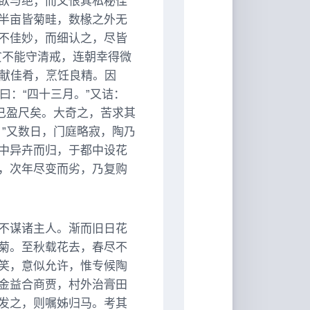
欲与绝；而又恨其私秘佳
半亩皆菊畦，数椽之外无
不佳妙，而细认之，尽皆
贫不能守清戒，连朝幸得微
俄献佳肴，烹饪良精。因
”曰：“四十三月。”又诘：
已盈尺矣。大奇之，苦求其
”又数日，门庭略寂，陶乃
中异卉而归，于都中设花
，次年尽变而劣，乃复购
不谋诸主人。渐而旧日花
菊。至秋载花去，春尽不
笑，意似允许，惟专候陶
金益合商贾，村外治膏田
发之，则嘱姊归马。考其