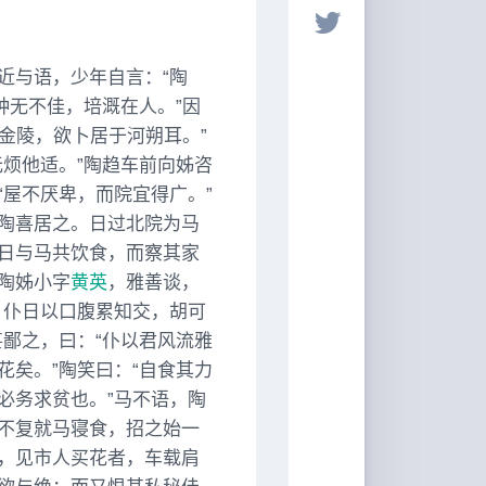
近与语，少年自言：“陶
种无不佳，培溉在人。”因
厌金陵，欲卜居于河朔耳。”
烦他适。”陶趋车前向姊咨
屋不厌卑，而院宜得广。”
陶喜居之。日过北院为马
日与马共饮食，而察其家
陶姊小字
黄英
，雅善谈，
，仆日以口腹累知交，胡可
鄙之，曰：“仆以君风流雅
矣。”陶笑曰：“自食其力
必务求贫也。”马不语，陶
不复就马寝食，招之始一
，见市人买花者，车载肩