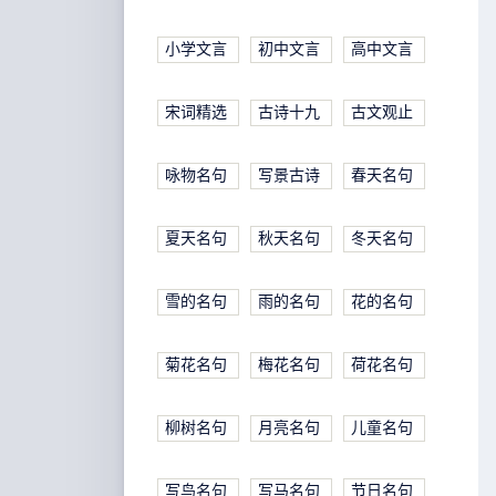
小学文言
初中文言
高中文言
宋词精选
古诗十九
古文观止
咏物名句
写景古诗
春天名句
夏天名句
秋天名句
冬天名句
雪的名句
雨的名句
花的名句
菊花名句
梅花名句
荷花名句
柳树名句
月亮名句
儿童名句
写鸟名句
写马名句
节日名句