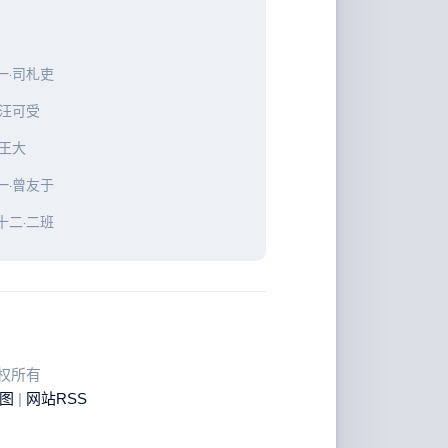
一·司札吏
·汪可受
·王大
一·曾友于
十二·二班
 版权所有
图
|
网站RSS