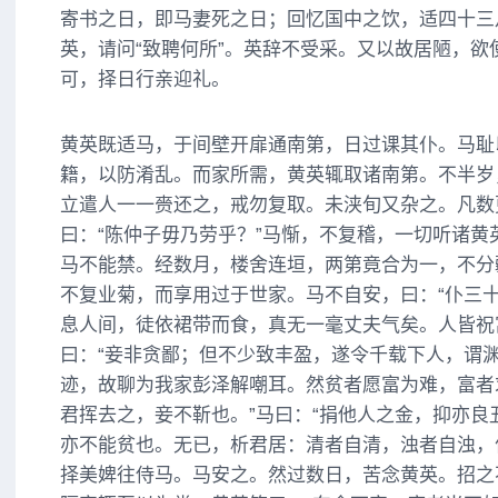
寄书之日，即马妻死之日；回忆国中之饮，适四十三
英，请问“致聘何所”。英辞不受采。又以故居陋，欲
可，择日行亲迎礼。
黄英既适马，于间壁开扉通南第，日过课其仆。马耻
籍，以防淆乱。而家所需，黄英辄取诸南第。不半岁
立遣人一一赍还之，戒勿复取。未浃旬又杂之。凡数
曰：“陈仲子毋乃劳乎？”马惭，不复稽，一切听诸黄
马不能禁。经数月，楼舍连垣，两第竟合为一，不分
不复业菊，而享用过于世家。马不自安，曰：“仆三
息人间，徒依裙带而食，真无一毫丈夫气矣。人皆祝
曰：“妾非贪鄙；但不少致丰盈，遂令千载下人，谓
迹，故聊为我家彭泽解嘲耳。然贫者愿富为难，富者
君挥去之，妾不靳也。”马曰：“捐他人之金，抑亦良
亦不能贫也。无已，析君居：清者自清，浊者自浊，
择美婢往侍马。马安之。然过数日，苦念黄英。招之