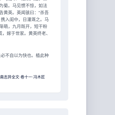
为菊。马见惯不惊，如法
告黄英。英闻骇曰：“杀吾
，携入闺中，日灌溉之。马
渐萌，九月既开，短干粉
成，嫁于世家。黄英终老、
未必不自以为快也。植此种
斋志异全文·卷十一·冯木匠