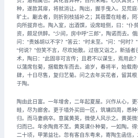
负，道相属也。其花皆异种，目所未睹。心厌其贪，
种，遂款其扉，将就消让。陶出，握手曳入。见荒庭
旷土。劚去者，则折别枝插补之；其蓓蕾在畦者，罔
向所拔弃也。陶入室，出酒馔，设席畦侧，曰：“仆
资，颇足供醉。”少间，房中呼“三郎”，陶诺而去。
问：“贵姊胡以不字？”答云：“时未至。”问：“何时？
“何说？”但笑不言，尽欢始散。过宿又诣之，新插者
术，陶曰：“此固非可言传；且君不以谋生，焉用此？
以蒲席包菊，捆载数车而去。逾岁，春将半，始载南
肆，十日尽售，复归艺菊。问之去年买花者，留其根
于陶。
陶由此日富。一年增舍，二年起夏屋。兴作从心，更
畦，尽为廊舍。更于墙外买田一区，筑墉四周，悉种
归。而马妻病卒。意属黄英，微使人风示之。黄英微
归而已。年余陶竟不至。黄英课仆种菊，一如陶。得
二十顷，甲第益壮。忽有客自东粤来，寄陶生函信，