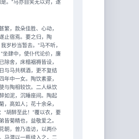
是。”马亦自笑无以对，遂
甚繁，款朵佳胜、心动，
遂止宿焉。要之归，陶
我岁杪当暂去。”马不听，
”坐肆中，使仆代论价，廉
已除舍，床榻裀褥皆设，
日与马共棋酒，更不复结
四年中一女。陶饮素豪，
使与陶相较饮。二人纵饮
醉如泥，沉睡座间。陶起
菊，高如人；花十余朵，
“胡醉至此！”覆以衣，要
弟皆菊精也，益敬爱之。
花朝，曾乃造访，以两仆
。马潜以一瓶续入之，二