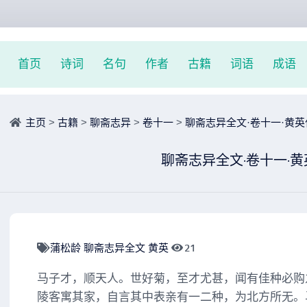
首页
诗词
名句
作者
古籍
词语
成语
主页
>
古籍
>
聊斋志异
>
卷十一
>
聊斋志异全文·卷十一·黄
聊斋志异全文·卷十一·黄
蒲松龄
聊斋志异全文
黄英
21
马子才，顺天人。世好菊，至才尤甚，闻有佳种必购
陵客寓其家，自言其中表亲有一二种，为北方所无。