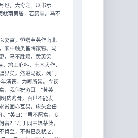
月也，大奇之。以书示
使就南第居，若赘焉。马不
以妻富，恒嘱黄英作南北
，家中触类皆陶家物。马
更，马不胜烦。黄英笑
英。鸠工庀料，土木大作，
疆界矣。然遵马教，闭门
十年清德，为卿所累。今视
富，我但祝穷耳！”黄英
渊明贫贱骨，百世不能发
求贫固亦甚易。床头金任
丑。”英曰：“君不愿富，妾
何害？”乃于园中筑茅茨，
不肯至，不得已反就之。