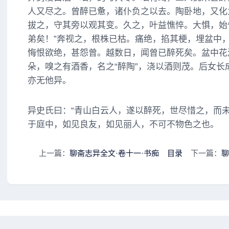
人又尽之。曾醉已惫，诸仆负之以去。陶卧地，又化
拔之，守其旁以观其变。久之，叶益憔悴。大惧，始
弟矣！”奔视之，根株已枯。痛绝，掐其梗，埋盆中
悔恨欲绝，甚怨曾。越数日，闻曾已醉死矣。盆中花
朵，嗅之有酒香，名之“醉陶”，浇以酒则茂。后女长
亦无他异。
异史氏曰：“青山白云人，遂以醉死，世尽惜之，而
于庭中，如见良友，如见丽人，不可不物色之也。
上一篇：
聊斋志异全文·卷十一·书痴
目录
下一篇：
聊