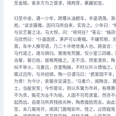
至金陵。客多方为之营求，得两芽，裹藏如宝。
归至中途，遇一少年，跨蹇从油碧车，丰姿洒落。渐
姓。”谈言骚雅。因问马所自来，实告之。少年曰：“
与论艺菊之法。马大悦，问：“将何往？”答云：“姊
马欣然曰：“仆虽固贫，茅庐可以寄榻。不嫌荒陋，无
禀，车中人推帘语，乃二十许绝世美人也。顾弟言：“
马代诺之，遂与俱归。第南有荒圃，仅小室三四椽，
治菊，菊已枯，拔根再植之，无不活。然家清贫，陶
似不举火。马妻吕，亦爱陶姊，不时以升斗馈恤之。
辄过吕所，与共纫绩。陶一日谓马曰：“君家固不丰
为常！为今计，卖菊亦足谋生。”马素介，闻陶言，甚
士，当能安贫；今作是论，则以东篱为市井，有辱黄花
不为贪，贩花为业不为俗。人固不可苟求富，然亦不
起而出。自是马所弃残枝劣种，陶悉掇拾而去。由此
至。未几菊将开，闻其门嚣喧如市。怪之，过而窥焉