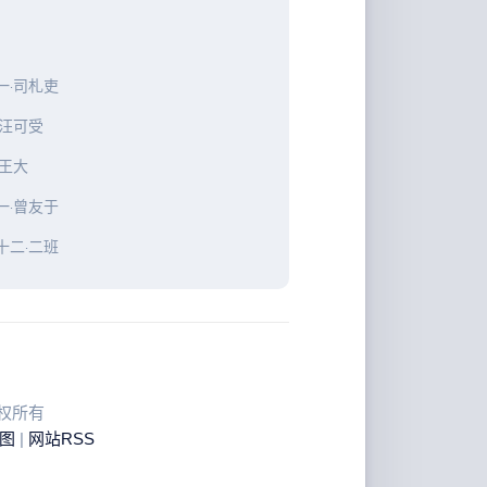
一·司札吏
·汪可受
·王大
一·曾友于
十二·二班
 版权所有
图
|
网站RSS