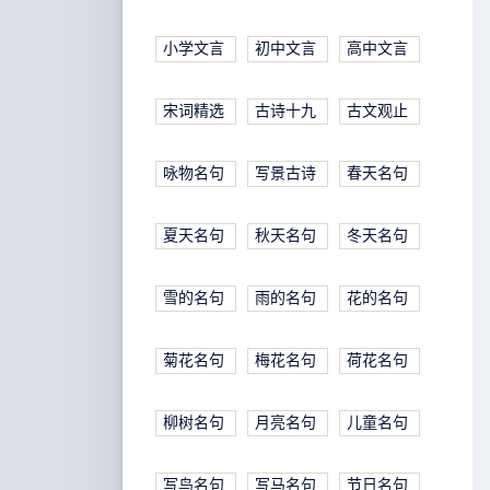
小学文言
初中文言
高中文言
宋词精选
古诗十九
古文观止
咏物名句
写景古诗
春天名句
夏天名句
秋天名句
冬天名句
雪的名句
雨的名句
花的名句
菊花名句
梅花名句
荷花名句
柳树名句
月亮名句
儿童名句
写鸟名句
写马名句
节日名句