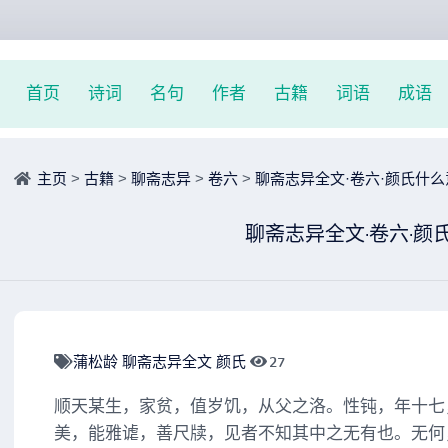
首页
诗词
名句
作者
古籍
词语
成语
主页
>
古籍
>
聊斋志异
>
卷六
>
聊斋志异全文·卷六·颜氏什么
聊斋志异全文·卷六·颜
蒲松龄
聊斋志异全文
颜氏
27
顺天某生，家贫，值岁饥，从父之洛。性钝，年十七
美，能雅谑，善尺牍，见者不知其中之无有也。无何