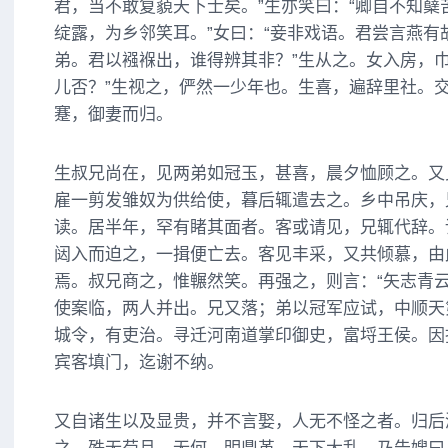
君，当不敢复藐天下士矣。”生亦笑曰：“卿自不知蘖
绽露，为乡邻笑耳。”女曰：“妾非戏语。君尝言燕有
弟。君以襁褓出，谁得辨其非？”生从之。女入房，巾
儿否？”生视之，俨然一少年也。生喜，遍辞里社。
蹇，御妻而归。
生叔兄尚在，见两弟如冠玉，甚喜，晨夕恤顾之。又
雇一剪发雏奴为供给使，暮后辄遣去之。乡中吊庆，
读。居半年，罕有睹其面者。客或请见，兄辄代辞。
闼入而迫之，一揖便亡去。客见丰采，又共倾慕，由
焉。叔兄商之，惟冁然笑。再强之，则言：“矢志青云
使案临，两人并出。兄又落；弟以冠军应试，中顺天
城令，有吏治。寻迁河南道掌印御史，富埒王侯。因
宾客填门，迄谢不纳。
又自诸生以及显贵，并不言娶，人无不怪之者。归后