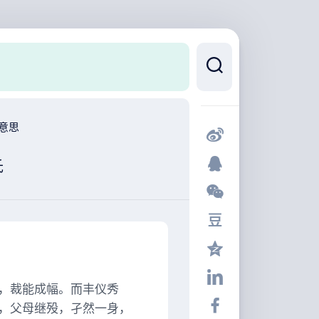
意思
氏
，裁能成幅。而丰仪秀
，父母继殁，孑然一身，