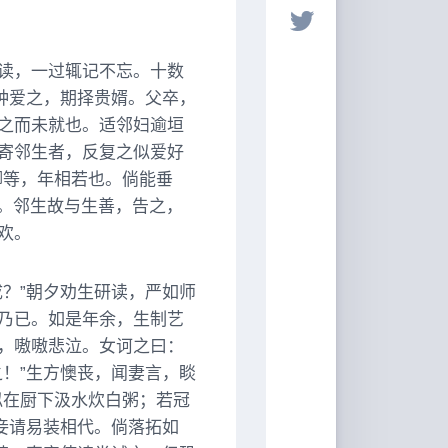
读，一过辄记不忘。十数
钟爱之，期择贵婿。父卒，
之而未就也。适邻妇逾垣
寄邻生者，反复之似爱好
卿等，年相若也。倘能垂
夫。邻生故与生善，告之，
欢。
？”朝夕劝生研读，严如师
乃已。如是年余，生制艺
，嗷嗷悲泣。女诃之曰：
！”生方懊丧，闻妻言，睒
似在厨下汲水炊白粥；若冠
妾请易装相代。倘落拓如