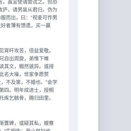
苦，直宜使请尝试之。但恐
故庐，请男装从君归，伪为
服而出，曰：“视妾可作男
交好者薄有馈遗，买一羸
见宵旰攻苦，倍益爱敬。
兄自出周旋，弟惟下帷
读其文，蝦然骇异。或排
此名大噪，世家争愿赘
，不及第，不婚也。”会学
第四。明年成进士，授桐
托疾乞骸骨，赐归田里。
渐置婢，或疑其私，嫂察