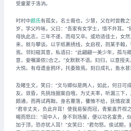
受童蒙于洛汭。
时村中
颜氏
有孤女，名士裔也，少慧，父在时尝教之
岁，学父吟咏，父曰：“吾家有女学士，惜不弁耳。”
母执此志，三年不遂，而母又卒。或劝适佳士，女然
来，就与攀谈。以字纸裹绣线，女启视，则某手翰，
焉。邻妇窥其意，私语曰：“此翩翩一美少年，孤与
意，妾嘱渠侬合之。”女默默不语。妇归，以意授
大悦。有母遗金鸦环，托委致焉。刻日成礼，鱼水甚
及睹生文，笑曰：“文与卿似是两人，如此，何日可成
友。敛昏，先挑烛据案自哦，为丈夫率，听漏三下，
颇通，而再试再黜，身名蹇落，饔飧不给，抚情寂漠
“君非丈夫，负此弁耳！使我易髻而冠，青紫直芥视之
晹而怒曰：“闺中人，身不到场屋，便以功名富贵，
加于顶，恐亦犹人耳！”女笑曰：“君勿怒。俟试期，