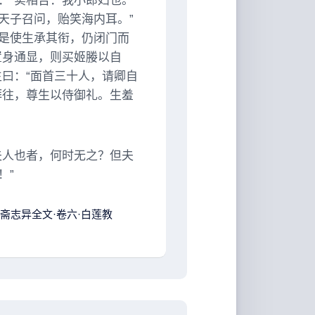
：“实相告：我小郎妇也。
天子召问，贻笑海内耳。”
是使生承其衔，仍闭门而
置身通显，则买姬媵以自
曰：“面首三十人，请卿自
拜往，尊生以侍御礼。生羞
夫人也者，何时无之？但夫
！”
斋志异全文·卷六·白莲教