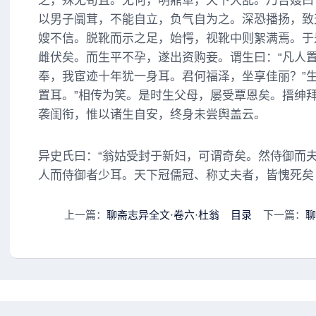
之，殊无苟且。无何，明鼎革，天下大乱。乃告嫂曰
以男子阘茸，不能自立，负气自为之。深恐播扬，致
嫂不信。脱靴而示之足，始愕，视靴中则絮满焉。于
雌伏矣。而生平不孕，遂出资购妾。谓生曰：“凡人
奉，我宦迹十年犹一身耳。君何福泽，坐享佳丽？”生
置耳。”相传为笑。是时生父母，屡受覃恩矣。搢绅
袭闺衔，惟以诸生自安，终身未尝舆盖云。
异史氏曰：“翁姑受封于新妇，可谓奇矣。然侍御而
人而侍御者少耳。天下冠儒冠、称丈夫者，皆愧死矣
上一篇：
聊斋志异全文·卷六·杜翁
目录
下一篇：
聊