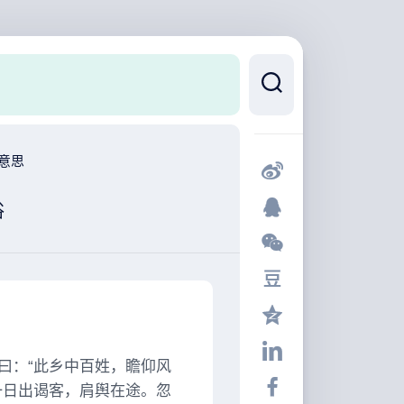
意思
俗
曰：“此乡中百姓，瞻仰风
一日出谒客，肩舆在途。忽