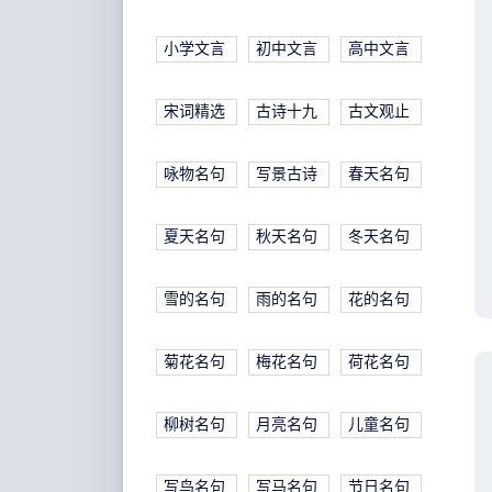
小学文言
初中文言
高中文言
宋词精选
古诗十九
古文观止
咏物名句
写景古诗
春天名句
夏天名句
秋天名句
冬天名句
雪的名句
雨的名句
花的名句
菊花名句
梅花名句
荷花名句
柳树名句
月亮名句
儿童名句
写鸟名句
写马名句
节日名句