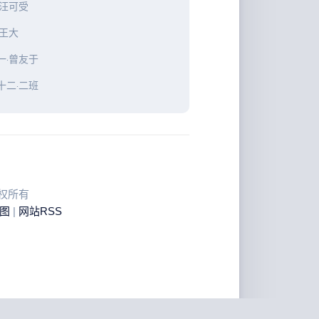
·汪可受
·王大
一·曾友于
十二·二班
 版权所有
图
|
网站RSS