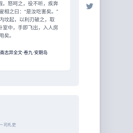
假。怒呵之，役不听，疾奔
相之曰：“是汝吃害矣。”
内坟起，以利刃破之，取
卧室中，手即飞出，入人房
用矣。
斋志异全文·卷九·安期岛
一·司札吏