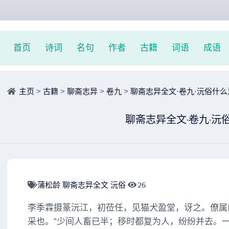
首页
诗词
名句
作者
古籍
词语
成语
主页
>
古籍
>
聊斋志异
>
卷九
>
聊斋志异全文·卷九·沅俗什么
聊斋志异全文·卷九·沅
蒲松龄
聊斋志异全文
沅俗
26
李季霖摄篆沅江，初莅任，见猫犬盈堂，讶之。僚属
采也。”少间人畜已半；移时都复为人，纷纷并去。