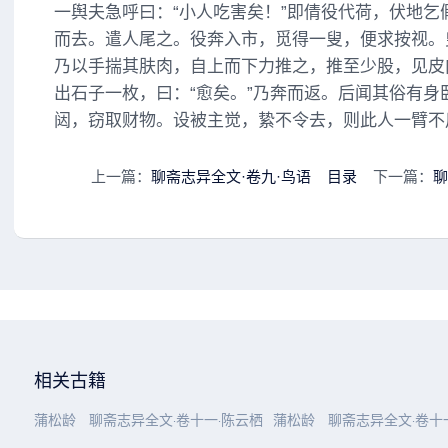
一舆夫急呼曰：“小人吃害矣！”即倩役代荷，伏地乞
而去。遣人尾之。役奔入市，觅得一叟，便求按视。叟
乃以手揣其肤肉，自上而下力推之，推至少股，见皮
出石子一枚，曰：“愈矣。”乃奔而返。后闻其俗有身
闼，窃取财物。设被主觉，絷不令去，则此人一臂不
上一篇：
聊斋志异全文·卷九·鸟语
目录
下一篇：
聊
相关古籍
蒲松龄
聊斋志异全文·卷十一·陈云栖
蒲松龄
聊斋志异全文·卷十