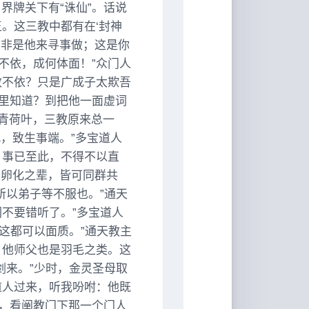
界牌关下有“诛仙”。话说
。这三教中都有在‘封神
，非是他来寻事做；这是你
不依，成何体面！”众门人
敢不依？只是广成子太欺吾
里知道？到把他一面虚词
藕青荷叶，三教原来总一
，致生事端。”多宝道人
，事已至此，不得不以直
生卵化之辈，皆可同群共
所以弟子等不服也。”通天
不要错听了。”多宝道人
。这都可以面质。”通天教主
，他师父也是羽毛之类。这
剑来。”少时，金灵圣母取
道人过来，听我吩咐：他既
，看阐教门下那一个门人