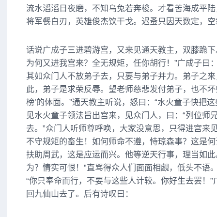
流水滔滔日夜磨，不知乌兔若奔梭。才看苦海成平陆
将军餐白刃，英雄俊杰饮干戈。迟蚤只因天数定，空
话说广成子三进碧游宫，又来见通天教主，双膝跪下
为何又进我宫来？全无规矩，任你胡行！”广成子曰：
其如众门人不放弟子去，只要与弟子并力。弟子之来
此，弟子是求荣反辱。望老师慈悲发付弟子，也不坏
榜’的体面。”通天教主听说，怒曰：“水火童子快把这
见水火童子领法旨出宫来，见众门人，曰：“列位师
去。”众门人听师尊呼唤，大家没意思，只得进宫来见
不守规矩的畜生！如何师命不遵，恃琼森事？这是何
扶助周武，这是应运而兴。他等逆天行事，理当如此
为？情实可恨！”直骂得众人们面面相觑，低头不语
“你只奉命而行，不要与这些人计较。你好生去罢！”
回九仙山去了。后有诗叹曰：