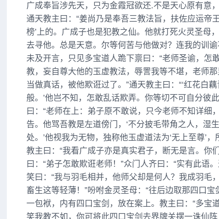
广成奉旨涉先天，只为金霞冠欲还.不是天心原有意，
通天教主曰：“姜尚乃是奉吾三教法旨，扶佐应运帝王
榜’上的。广成子也是犯教之仙。他就打死火灵圣母
去寻他。总是天意。尔等何苦与他做对？连我的训谕
未及开言，只见多宝道人跪下禀曰：“老师圣谕，怎
教，妄自尊大他的玉虚教法，辱詈我等不堪，老师那
当做真话，被他欺诳过了。”通天教主曰：“‘红花白
般。’他岂不知，怎敢乱话欺弄。你等切不可自分彼此
曰：“老师在上：弟子原不敢说，只今老师不知详细
告。他骂吾教是左道傍门，‘不分披毛带角之人，湿
处。’他视我为无物，独称他玉虚道法为‘无上至尊’，
教主曰：“我看广成子亦是真实君子，断无是言。你们
曰：“弟子怎敢欺诳老师！”众门人齐曰：“实有此语
笑曰：“我与羽毛相并，他师父却是何人？我成羽毛
畜生这等轻薄！”吩咐金灵圣母：“往后边取那四口宝
一包袱，内有四口宝剑，放在案上。教主曰：“多宝
笑我教不如，你可将此四口宝剑去界牌关摆一诛仙阵