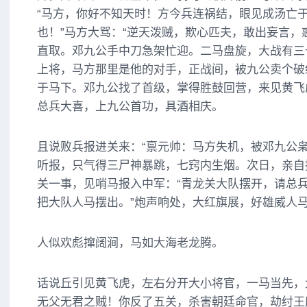
“马方，你好不知天时！方今兵连祸结，眼见成汤亡
也！”马方大骂：“逆天泼贼，欺心匹夫，敢出妄言，
直取。邓九公手中刀急架忙迎。二马盘旋，大战有三
上将，马方那里是他的对手，正战间，被九公卖个破
于马下。邓九公找了首级，掌得胜鼓回营，来见黄飞
总兵大喜，上九公首功，具酒相庆。
且说败兵报进关来：“禀元帅：马方失机，被邓九公枭
听报，只气得三尸神暴跳，七窍内生烟。次日，亲自
关一事，见哨马报入中军：“青龙关大队摆开，请总兵
把大队人马摆出。”炮声响处，大红旗展，好雄威人
人似欢彪撺阔涧，马如大海老龙腾。
话说丘引见黄飞虎，左右分开大小将官，一马当先，
无父无君之贼！你反了五关，杀害朝廷命官，劫纣王