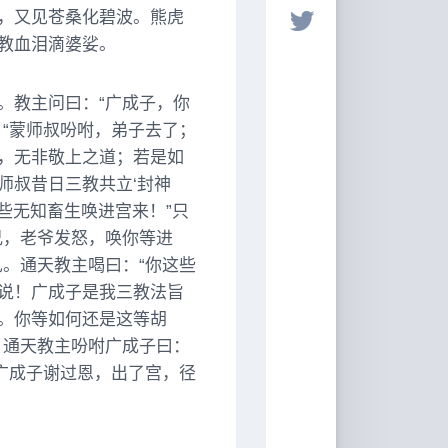
，又见苍桑化碧波。熊虎
教血泪滴婆娑。
。教主问曰：“广成子，你
“蒙师叔吩咐，弟子去了；
，无非敬上之道；若是如
师叔昔日三教共立‘封神
些无知畜生唤进宫来！”只
兄，老爷发怒，唤你等进
。通天教主喝曰：“你这些
说！广成子是我三教法旨
。你等如何还是这等胡
。通天教主吩咐广成子曰：
广成子谢过恩，出了宫，径