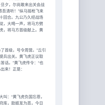
于旦夕，尔尚敢来出关会战
惑吾清听！”纵马摇枪飞来
十回合。九公乃久经战场
绽，大喝一声，将马方劈
虎，将马方首级献上。黄
了首级，号令周营。”丘引
提兵出关。黄飞虎正议取
答话。”黄飞虎传令：“也
马出来！正是：
大叫：“黄飞虎负国忘恩，
府库，助姬发为恶，今日