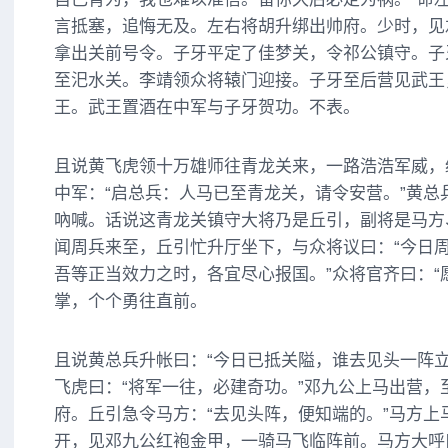
言抵塞，追悔无及。左右将胡升绑出帅府。少时，见
拿出关前号令。子牙平定了佳梦关，令祁公镇守。子
至汜水关。李靖领众将辕门迎接。子牙至后营见武王
王。武王置酒在中军与子牙贺功。不表。
且说黄飞虎领十万雄师往青龙关来，一路浩浩军威，
中军：“启总兵：人马已至青龙关，请令安营。”黄总
吶喊。话说这青龙关镇守大将乃是丘引，副将是马方
闻周兵来至，丘引忙升厅坐下，与众将议曰：“今日
吾等正当效力之时，各宜尽心报国。”众将官齐曰：“
掌，个个勇往直前。
且说黄总兵升帐曰：“今日已抵关隘，谁去见头一阵立
飞虎曰：“将军一往，必建奇功。”邓九公上马出营，
府。丘引急令马方：“去见头阵，便知端的。”马方上
开，见邓九公红袍金甲，一骑马飞临阵前。马方大呼曰