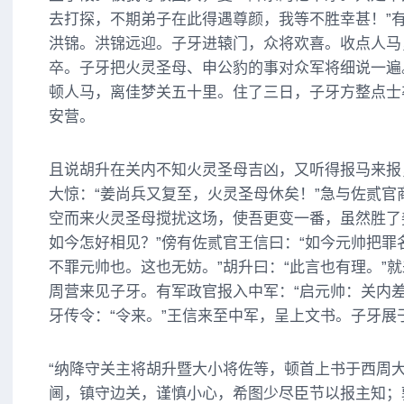
去打探，不期弟子在此得遇尊颜，我等不胜幸甚！”
洪锦。洪锦远迎。子牙进辕门，众将欢喜。收点人马
卒。子牙把火灵圣母、申公豹的事对众军将细说一遍
顿人马，离佳梦关五十里。住了三日，子牙方整点士
安营。
且说胡升在关内不知火灵圣母吉凶，又听得报马来报
大惊：“姜尚兵又复至，火灵圣母休矣！”急与佐贰官
空而来火灵圣母搅扰这场，使吾更变一番，虽然胜了
如今怎好相见？”傍有佐贰官王信曰：“如今元帅把罪
不罪元帅也。这也无妨。”胡升曰：“此言也有理。”
周营来见子牙。有军政官报入中军：“启元帅：关内差
牙传令：“令来。”王信来至中军，呈上文书。子牙展
“纳降守关主将胡升暨大小将佐等，顿首上书于西周
阃，镇守边关，谨慎小心，希图少尽臣节以报主知；