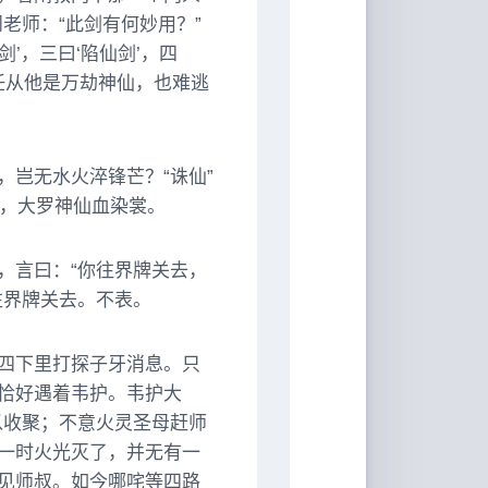
老师：“此剑有何妙用？”
剑’，三曰‘陷仙剑’，四
任从他是万劫神仙，也难逃
岂无水火淬锋芒？“诛仙”
穷妙，大罗神仙血染裳。
，言曰：“你往界牌关去，
往界牌关去。不表。
四下里打探子牙消息。只
恰好遇着韦护。韦护大
以收聚；不意火灵圣母赶师
一时火光灭了，并无有一
见师叔。如今哪咤等四路