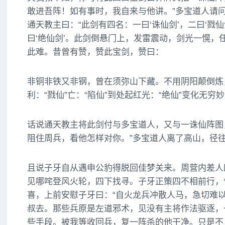
敢进吾阵！如有事时，我自来与他讲。”多宝道人请问
通天教主曰：“此剑有四名：一曰‘诛仙剑’，二曰‘戮仙
曰‘绝仙剑’。此剑倒悬门上，发雷震动，剑光一愰，
此难。昔曾有赞，赞此宝剑，赞曰：
非铜非铁又非钢，曾在须弥山下藏。不用阴阳颠倒炼，
利：“戮仙”亡：“陷仙”到处起红光：“绝仙”变化无
话说通天教主将此剑付与多宝道人，又与一诛仙阵图
阻住周兵，看他怎样对你。”多宝道人离了高山，径
且说子牙自从遇申公豹得脱回佳梦关来。周营内差人
见哪咤登风火轮，四下找寻。子牙正策四不相前行，
喜，上前安慰子牙曰：“自火龙兵冲散人马，急切难
叔去。那些兵原是左道邪术，见没有主将作法驱逐，
些手段。被我等收回兵，复一阵杀的他干净。只是不