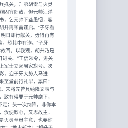
兵抵关，升弟胡雷与火灵
罪固宜罔赦，但元帅汪洋
书，乞元帅下鉴愚悃，容
胡升再顿首谨启。”子牙看
。明日即行献关，毋得再有
信，恐其中有诈。”子牙
术故耳。以我观，胡升乃是
日进关。”王信领令，进关
上军士立起周家旗号。次
彩，迎子牙大势人马进
来至堂前行礼毕，禀曰：
戮。末将先曾具纳降文表与
，致有得罪于元帅麾下，
不定；头一次纳降，非你本
，汝便欺心，又思故主。
是火灵圣母主意，也要你
右：“推出斩之！”胡升无