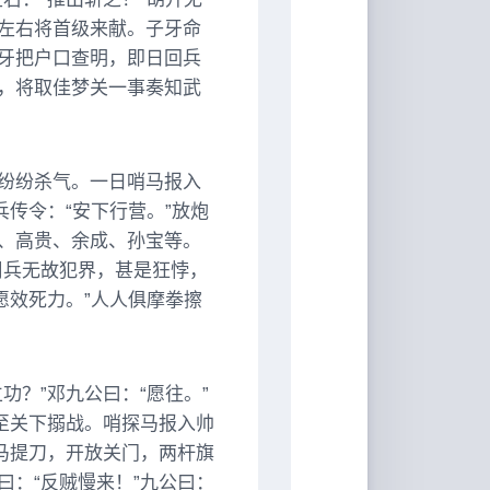
左右将首级来献。子牙命
牙把户口查明，即日回兵
，将取佳梦关一事奏知武
纷纷杀气。一日哨马报入
兵传令：“安下行营。”放炮
、高贵、余成、孙宝等。
周兵无故犯界，甚是狂悖，
愿效死力。”人人俱摩拳擦
功？”邓九公曰：“愿往。”
至关下搦战。哨探马报入帅
马提刀，开放关门，两杆旗
：“反贼慢来！”九公曰：