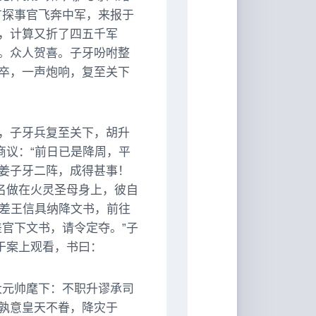
有探事官飞奔中军，来报于
，计算又折了四五千军
。众人贺喜。子牙吩咐整
卒，一声炮响，复至关下
，子牙兵复至关下，胡升
商议：“前日已是降周，平
姜子牙二阵，成得甚事！
名做在火灵圣母身上，彼自
就差王信具纳降文书，前往
官下文书，请令定夺。”子
于案上观看，书曰：
大元帅麾下：不职升谬承司
孰意皇天不眷，降灾于