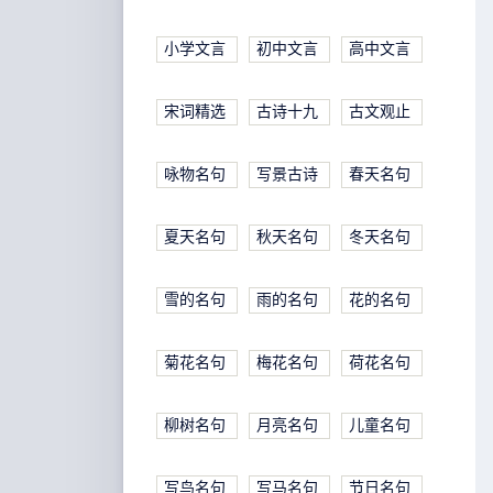
小学文言
初中文言
高中文言
宋词精选
古诗十九
古文观止
咏物名句
写景古诗
春天名句
夏天名句
秋天名句
冬天名句
雪的名句
雨的名句
花的名句
菊花名句
梅花名句
荷花名句
柳树名句
月亮名句
儿童名句
写鸟名句
写马名句
节日名句