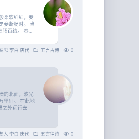
般柔软纤细，秦
是妾断肠时。 当
百结。 春...
春思
李白
唐代
五言古诗
0
墙的北面，波光
万里征。 在此地
里之外远行去
友人
李白
唐代
五言律诗
0