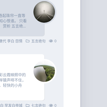
儿卷起珠帘一直等
知心恨谁。 只看
析 五言绝...
唐代
李白
怨情
五言绝句
0
彩云霞映照中的
岸猿声啼不住，
，轻快的小舟
李白
早发白帝城
七言绝句
0