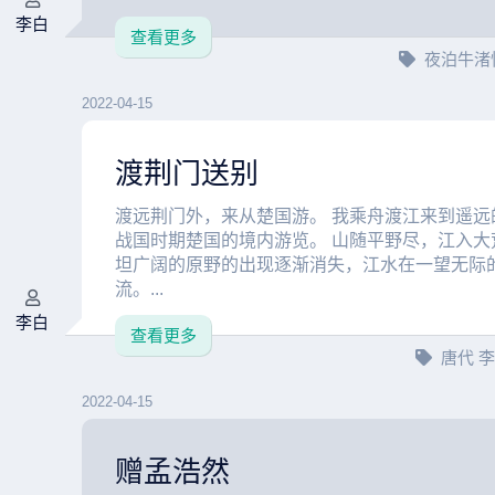
李白
查看更多
夜泊牛渚
2022-04-15
渡荆门送别
渡远荆门外，来从楚国游。 我乘舟渡江来到遥远
战国时期楚国的境内游览。 山随平野尽，江入大
坦广阔的原野的出现逐渐消失，江水在一望无际
流。...
李白
查看更多
唐代
2022-04-15
赠孟浩然