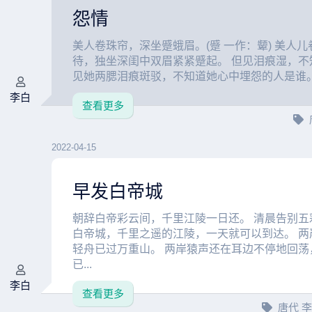
怨情
美人卷珠帘，深坐蹙蛾眉。(蹙 一作：颦) 美人
待，独坐深闺中双眉紧紧蹙起。 但见泪痕湿，不
见她两腮泪痕斑驳，不知道她心中埋怨的人是谁。 赏
李白
查看更多
2022-04-15
早发白帝城
朝辞白帝彩云间，千里江陵一日还。 清晨告别五
白帝城，千里之遥的江陵，一天就可以到达。 两
轻舟已过万重山。 两岸猿声还在耳边不停地回荡
已...
李白
查看更多
唐代