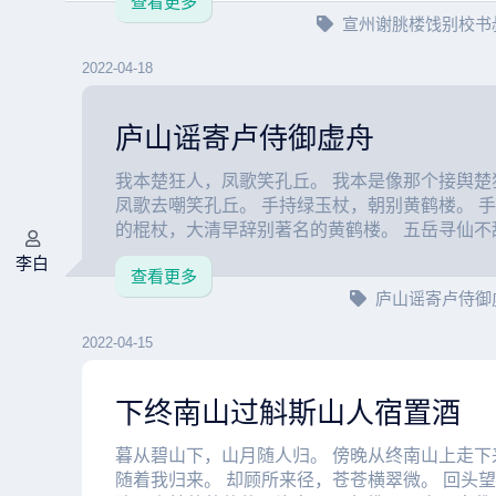
查看更多
宣州谢朓楼饯别校书
2022-04-18
庐山谣寄卢侍御虚舟
我本楚狂人，凤歌笑孔丘。 我本是像那个接舆楚
凤歌去嘲笑孔丘。 手持绿玉杖，朝别黄鹤楼。 
的棍杖，大清早辞别著名的黄鹤楼。 五岳寻仙不辞
李白
查看更多
庐山谣寄卢侍御
2022-04-15
下终南山过斛斯山人宿置酒
暮从碧山下，山月随人归。 傍晚从终南山上走下
随着我归来。 却顾所来径，苍苍横翠微。 回头