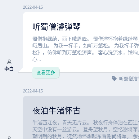
2022-04-15
听蜀僧濬弹琴
蜀僧抱绿绮，西下峨眉峰。 蜀僧濬怀抱着绿绮琴
峨眉山。 为我一挥手，如听万壑松。 为我挥手
松》，仿佛听到万壑松涛声。 客心洗流水，馀响
心...
李白
查看更多
听蜀僧濬
2022-04-15
夜泊牛渚怀古
牛渚西江夜，青天无片云。 秋夜行舟停泊在西江
天空中没有一丝游云。 登舟望秋月，空忆谢将军
望明朗的秋月，徒然地怀想起东晋谢尚将军。 余亦