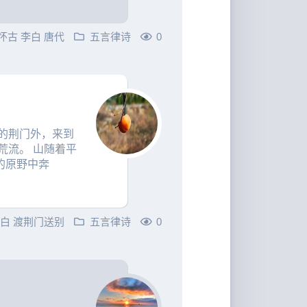
怀古
李白
唐代
五言律诗
0
的荆门外，来到
荒流。 山随着平
的原野中奔
李白
渡荆门送别
五言律诗
0