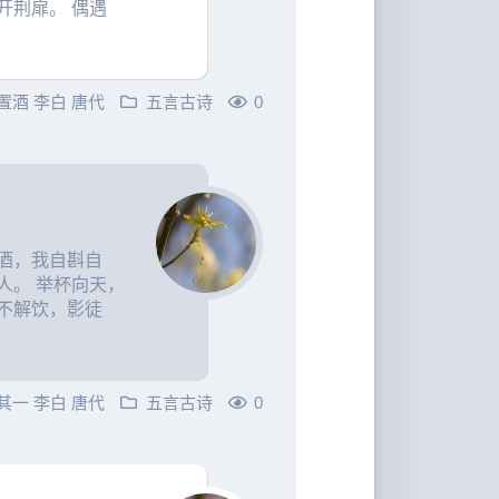
开荆扉。 偶遇
置酒
李白
唐代
五言古诗
0
酒，我自斟自
人。 举杯向天，
不解饮，影徒
·其一
李白
唐代
五言古诗
0