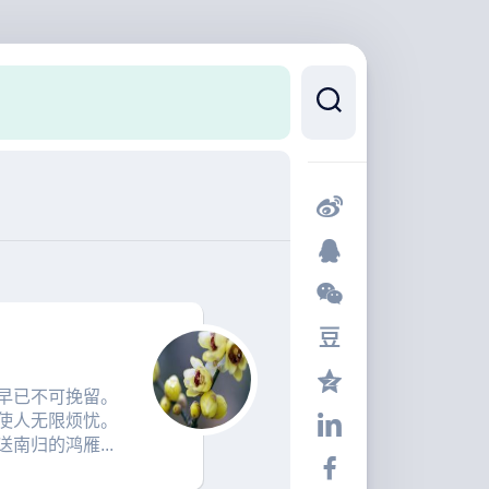
早已不可挽留。
使人无限烦忧。
南归的鸿雁...