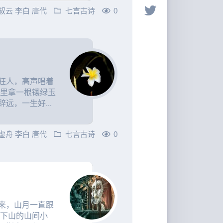
叔云
李白
唐代
七言古诗
0
狂人，高声唱着
手里拿一根镶绿玉
远，一生好...
虚舟
李白
唐代
七言古诗
0
来，山月一直跟
望下山的山间小