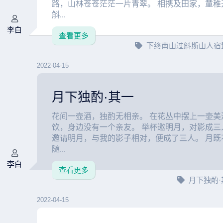
路，山林苍苍茫茫一片青翠。 相携及田家，童稚
斛...
李白
查看更多
下终南山过斛斯山人宿
2022-04-15
月下独酌·其一
花间一壶酒，独酌无相亲。 在花丛中摆上一壶美
饮，身边没有一个亲友。 举杯邀明月，对影成三
邀请明月，与我的影子相对，便成了三人。 月既
随...
李白
查看更多
月下独酌
2022-04-15