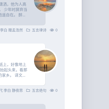
潇洒，他为人高
。 少年时屏弃当
自在。 醉...
李白
赠孟浩然
五言律诗
0
纸上，好像地上
我抬起头来，看那
乡。 译文...
代
李白
静夜思
五言绝句
0