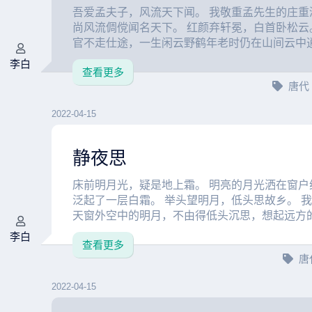
吾爱孟夫子，风流天下闻。 我敬重孟先生的庄重
尚风流倜傥闻名天下。 红颜弃轩冕，白首卧松云
官不走仕途，一生闲云野鹤年老时仍在山间云中逍遥
李白
查看更多
唐代
2022-04-15
静夜思
床前明月光，疑是地上霜。 明亮的月光洒在窗户
泛起了一层白霜。 举头望明月，低头思故乡。 
天窗外空中的明月，不由得低头沉思，想起远方的家
李白
查看更多
唐
2022-04-15