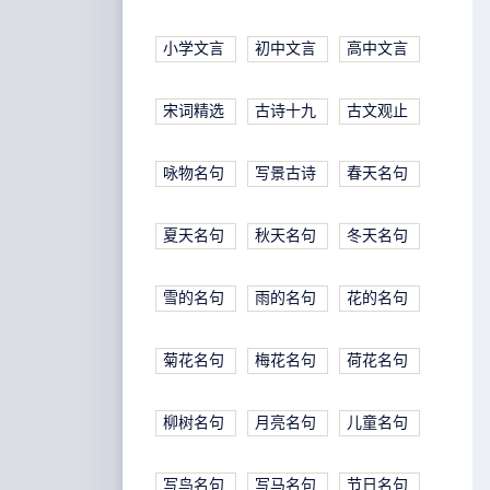
小学文言
初中文言
高中文言
宋词精选
古诗十九
古文观止
咏物名句
写景古诗
春天名句
夏天名句
秋天名句
冬天名句
雪的名句
雨的名句
花的名句
菊花名句
梅花名句
荷花名句
柳树名句
月亮名句
儿童名句
写鸟名句
写马名句
节日名句