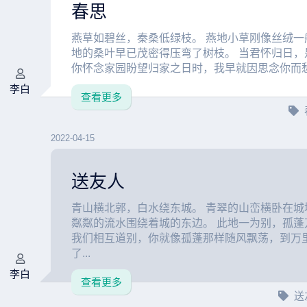
春思
燕草如碧丝，秦桑低绿枝。 燕地小草刚像丝绒一
地的桑叶早已茂密得压弯了树枝。 当君怀归日，
你怀念家园盼望归家之日时，我早就因思念你而愁肠
李白
查看更多
2022-04-15
送友人
青山横北郭，白水绕东城。 青翠的山峦横卧在城
粼粼的流水围绕着城的东边。 此地一为别，孤蓬
我们相互道别，你就像孤蓬那样随风飘荡，到万
了...
李白
查看更多
送