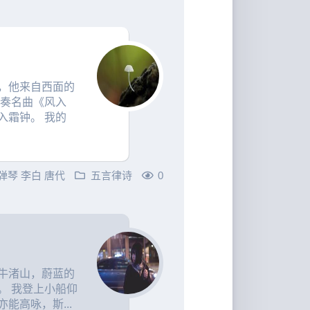
，他来自西面的
弹奏名曲《风入
入霜钟。 我的
弹琴
李白
唐代
五言律诗
0
牛渚山，蔚蓝的
。 我登上小船仰
能高咏，斯...