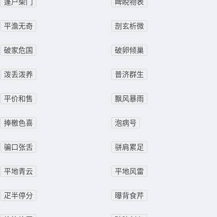
蓬户柴门
睥睨物表
平澹无奇
剖玄析微
破家危国
破卵倾巢
泼丢泼养
普济群生
平价和售
飘风暴雨
捧檄色喜
泡病号
骗口张舌
骈肩累足
平地青云
平地风雷
疋半停分
曝背食芹