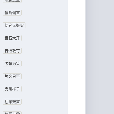
偏听偏言
便宜无好货
盘石犬牙
普通教育
破愁为笑
片文只事
旁州样子
棚车鼓笛