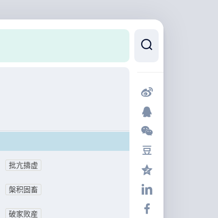
批亢擣虚
槃积固畜
破家败産