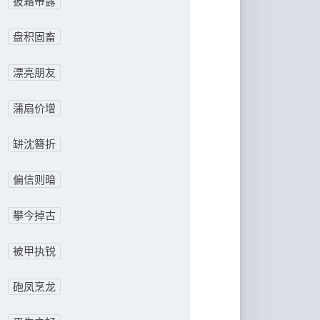
披霜带露
盘积固畜
漂亮朋友
蒲扇价增
缾沈簪折
偏信则暗
攀今掉古
被甲执锐
砲凤烹龙