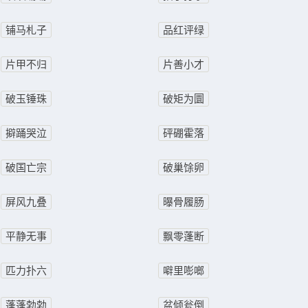
铺马札子
品红评绿
片甲不归
片善小才
破玉锤珠
破矩为圜
擗踊哭泣
砰硼霍落
破国亡宗
破巢馀卵
屏风九叠
曝骨履肠
平静无事
飘零蓬断
匹力扑六
噼里嘭啷
蓬蓬勃勃
盆倾瓮倒