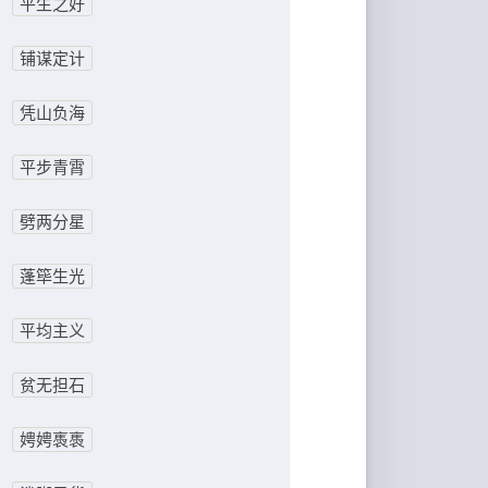
平生之好
铺谋定计
凭山负海
平步青霄
劈两分星
蓬筚生光
平均主义
贫无担石
娉娉褭褭