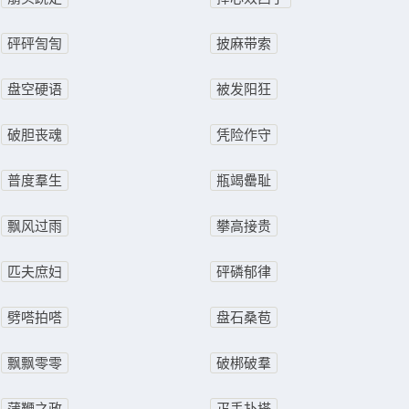
砰砰訇訇
披麻带索
盘空硬语
被发阳狂
破胆丧魂
凭险作守
普度羣生
瓶竭罍耻
飘风过雨
攀高接贵
匹夫庶妇
砰磷郁律
劈嗒拍嗒
盘石桑苞
飘飘零零
破梆破羣
蒲鞭之政
疋丢扑搭