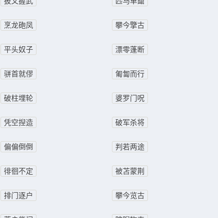
披文握武
匹马单鎗
烹龙砲凤
攀今擥古
平头奴子
漂零蓬断
骈首就僇
匍匐而行
破柱埋轮
婆罗门呪
凭空揑造
破军杀将
偏偏倒倒
判若两途
徘徊不定
被苫蒙荆
排门逐户
攀今览古