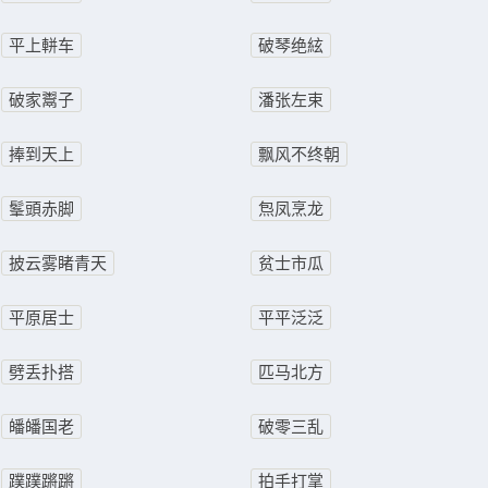
平上軿车
破琴绝絃
破家鬻子
潘张左束
捧到天上
飘风不终朝
髼頭赤脚
炰凤烹龙
披云雾睹青天
贫士市瓜
平原居士
平平泛泛
劈丢扑搭
匹马北方
皤皤国老
破零三乱
蹼蹼蹡蹡
拍手打掌