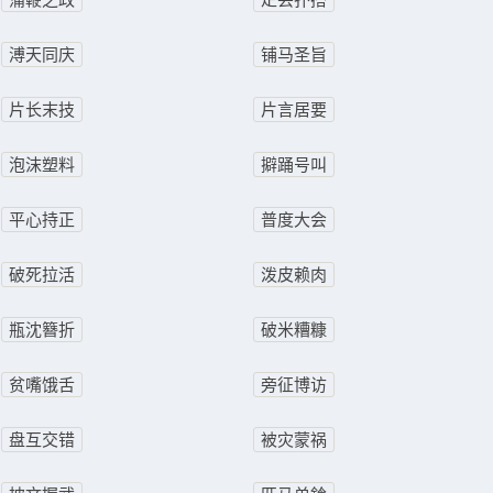
溥天同庆
铺马圣旨
片长末技
片言居要
泡沫塑料
擗踊号叫
平心持正
普度大会
破死拉活
泼皮赖肉
瓶沈簪折
破米糟糠
贫嘴饿舌
旁征博访
盘互交错
被灾蒙祸