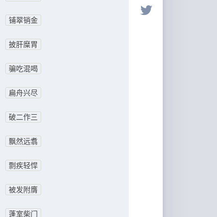
铺翠销金
披肝糜胃
骗吃混喝
扁舟兴尽
破二作三
飘然远翥
剽疾轻悍
被发附膺
蓬室柴门