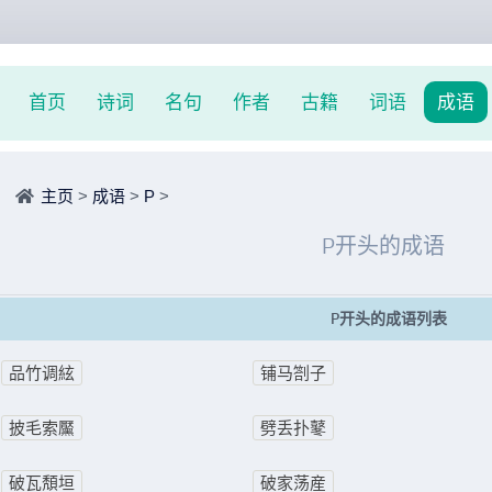
首页
诗词
名句
作者
古籍
词语
成语
主页
>
成语
>
P
>
P开头的成语
P开头的成语列表
品竹调絃
铺马劄子
披毛索黶
劈丢扑鼕
破瓦頽垣
破家荡産