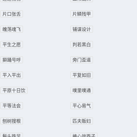
片口张舌
片鳞残甲
魄荡魂飞
铺谋设计
平生之愿
判若黑白
擗踊号呼
旁门歪道
平入平出
平复如旧
平原十日饮
噗里噗通
平等法会
平心易气
刨树搜根
匹夫贩妇
鬅头跣足
捧心效西子