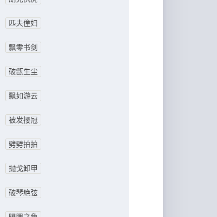
匹夫僮妇
飘零书剑
破甑生尘
飘如游云
被发撄冠
劈劈拍拍
抛戈卸甲
破琴絶弦
曝腮之鱼