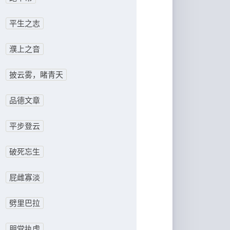
平生之志
濮上之音
披云雾，睹青天
品德文章
平步登云
破死忘生
屁雌寡淡
劈里巴拉
朋党执虎