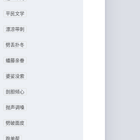
平民文学
漂凉带刺
劈丢扑冬
蟠藤亲眷
婆娑没索
剖胆倾心
抛声调嗓
劈破面皮
跑单帮