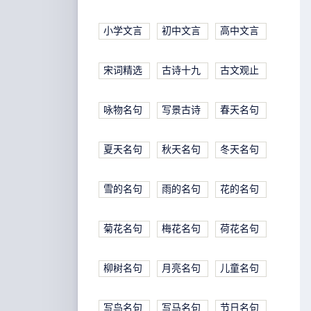
小学文言
初中文言
高中文言
宋词精选
古诗十九
古文观止
咏物名句
写景古诗
春天名句
夏天名句
秋天名句
冬天名句
雪的名句
雨的名句
花的名句
菊花名句
梅花名句
荷花名句
柳树名句
月亮名句
儿童名句
写鸟名句
写马名句
节日名句