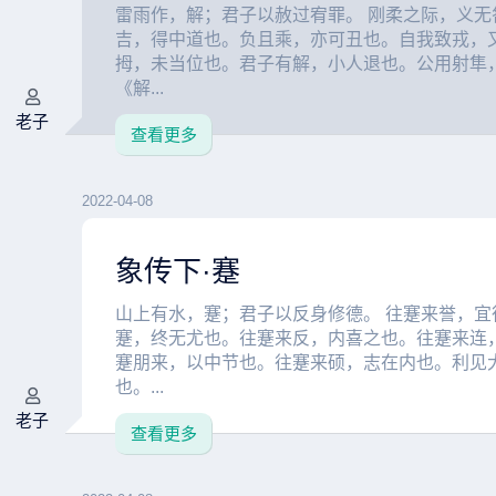
雷雨作，解；君子以赦过宥罪。 刚柔之际，义无
吉，得中道也。负且乘，亦可丑也。自我致戎，
拇，未当位也。君子有解，小人退也。公用射隼
《解...
老子
查看更多
2022-04-08
象传下·蹇
山上有水，蹇；君子以反身修德。 往蹇来誉，宜
蹇，终无尤也。往蹇来反，内喜之也。往蹇来连
蹇朋来，以中节也。往蹇来硕，志在内也。利见
也。...
老子
查看更多