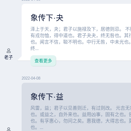
象传下·夬
泽上于天，夬；君子以施禄及下，居德则忌。 不
有戎勿恤，得中道也。君子夬夬，终无咎也。其
也。闻言不信，聪不明也。中行无咎，中未光也
终...
老子
查看更多
2022-04-08
象传下·益
风雷，益；君子以见善则迁，有过则改。 元吉无
也。或益之，自外来也。益用凶事，固有之也。
也。有孚惠心，勿问之矣。惠我德，大得志也。
也。...