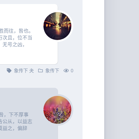
胜而往，咎也。
行次且，位不当
。无号之凶，
象传下
夬
象传下
0
咎，下不厚事
告公从，以益志
莫益之，偏辞