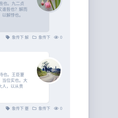
咎也。九二贞
又谁咎也？解而
，以解悖也。
象传下
解
象传下
0
待也。王臣蹇
，当位实也。大
大人，以从贵
象传下
蹇
象传下
0