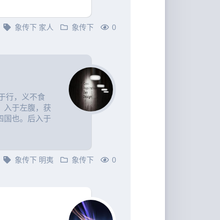
象传下
家人
象传下
0
于行，义不食
。入于左腹，获
四国也。后入于
象传下
明夷
象传下
0