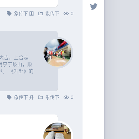
象传下
困
象传下
0
大吉，上合志
用亨于岐山，顺
。 《升卦》的
象传下
升
象传下
0