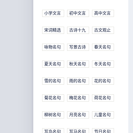
小学文言
初中文言
高中文言
宋词精选
古诗十九
古文观止
咏物名句
写景古诗
春天名句
夏天名句
秋天名句
冬天名句
雪的名句
雨的名句
花的名句
菊花名句
梅花名句
荷花名句
柳树名句
月亮名句
儿童名句
写鸟名句
写马名句
节日名句