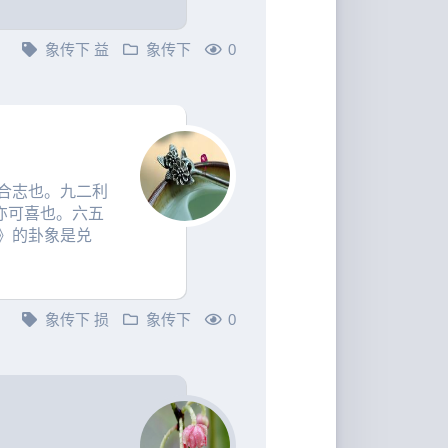
象传下
益
象传下
0
合志也。九二利
亦可喜也。六五
》的卦象是兑
象传下
损
象传下
0