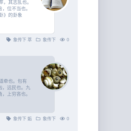
萃，其志乱也。
咎，位不当也。
卦》的卦象
象传下
萃
象传下
0
道牵也。包有
凶，远民也。九
角，上穷吝也。
象传下
姤
象传下
0