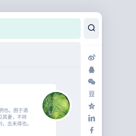
明也。困于酒
见其妻，不祥
刖，志未得也。