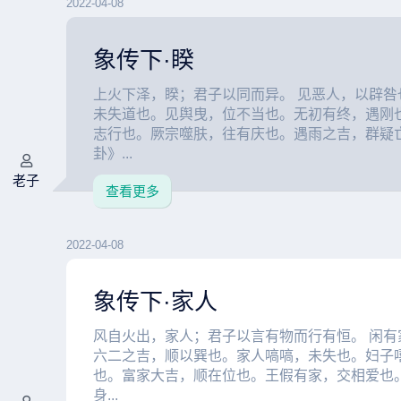
2022-04-08
象传下·睽
上火下泽，睽；君子以同而异。 见恶人，以辟咎
未失道也。见舆曳，位不当也。无初有终，遇刚
志行也。厥宗噬肤，往有庆也。遇雨之吉，群疑亡
卦》...
老子
查看更多
2022-04-08
象传下·家人
风自火出，家人；君子以言有物而行有恒。 闲有
六二之吉，顺以巽也。家人嗃嗃，未失也。妇子
也。富家大吉，顺在位也。王假有家，交相爱也
身...