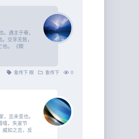
也。遇主于巷，
也。交孚无咎，
也。 《睽
象传下
睽
象传下
0
家，志未变也。
嘻嘻，失家节
。威如之吉，反