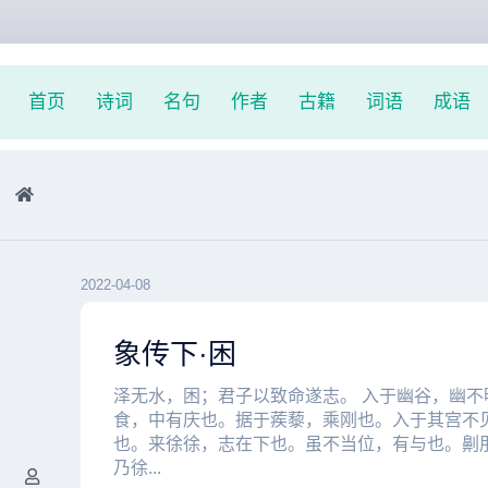
首页
诗词
名句
作者
古籍
词语
成语
2022-04-08
象传下·困
泽无水，困；君子以致命遂志。 入于幽谷，幽不
食，中有庆也。据于蒺藜，乘刚也。入于其宫不
也。来徐徐，志在下也。虽不当位，有与也。劓
乃徐...