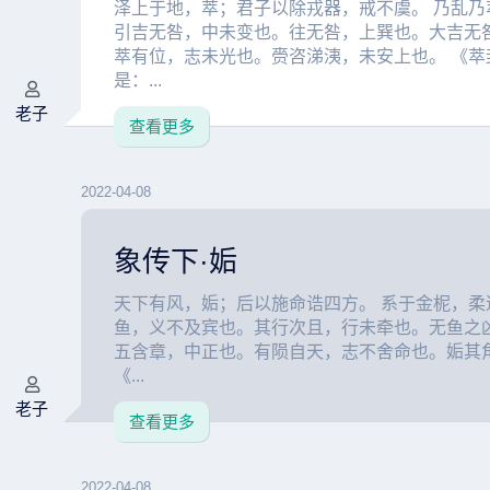
泽上于地，萃；君子以除戎器，戒不虞。 乃乱乃
引吉无咎，中未变也。往无咎，上巽也。大吉无
萃有位，志未光也。赍咨涕洟，未安上也。 《萃
是：...
老子
查看更多
2022-04-08
象传下·姤
天下有风，姤；后以施命诰四方。 系于金柅，柔
鱼，义不及宾也。其行次且，行未牵也。无鱼之
五含章，中正也。有陨自天，志不舍命也。姤其
《...
老子
查看更多
2022-04-08