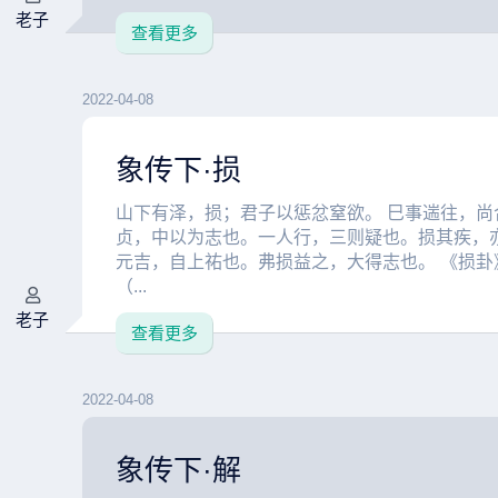
老子
查看更多
2022-04-08
象传下·损
山下有泽，损；君子以惩忿窒欲。 巳事遄往，尚
贞，中以为志也。一人行，三则疑也。损其疾，
元吉，自上祐也。弗损益之，大得志也。 《损卦
（...
老子
查看更多
2022-04-08
象传下·解