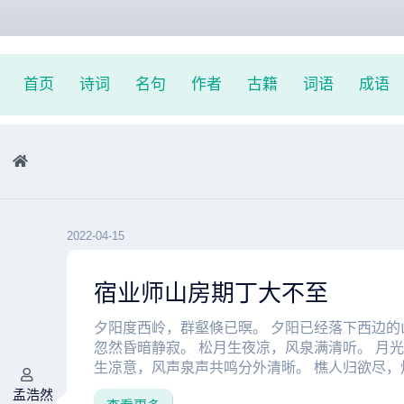
首页
诗词
名句
作者
古籍
词语
成语
2022-04-15
宿业师山房期丁大不至
夕阳度西岭，群壑倏已暝。 夕阳已经落下西边的
忽然昏暗静寂。 松月生夜凉，风泉满清听。 月
生凉意，风声泉声共鸣分外清晰。 樵人归欲尽，烟
孟浩然