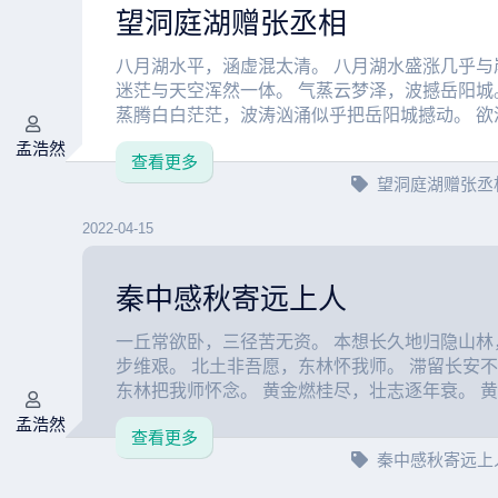
望洞庭湖赠张丞相
八月湖水平，涵虚混太清。 八月湖水盛涨几乎与
迷茫与天空浑然一体。 气蒸云梦泽，波撼岳阳城
蒸腾白白茫茫，波涛汹涌似乎把岳阳城撼动。 欲济
孟浩然
查看更多
望洞庭湖赠张丞
2022-04-15
秦中感秋寄远上人
一丘常欲卧，三径苦无资。 本想长久地归隐山林
步维艰。 北土非吾愿，东林怀我师。 滞留长安
东林把我师怀念。 黄金燃桂尽，壮志逐年衰。 黄金
孟浩然
查看更多
秦中感秋寄远上