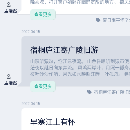
晚乘凉，打开窗户躺卧在幽静宽敞的地方。 荷风送
孟浩然
查看更多
夏日南亭怀辛
2022-04-15
宿桐庐江寄广陵旧游
山暝听猿愁，沧江急夜流。 山色昏暗听到猿声使
茫夜以继日向东奔流。 风鸣两岸叶，月照一孤舟
枝叶沙沙作响，月光如水映照江畔一叶孤舟。 建德
孟浩然
查看更多
宿桐庐江寄广陵旧
2022-04-15
早寒江上有怀