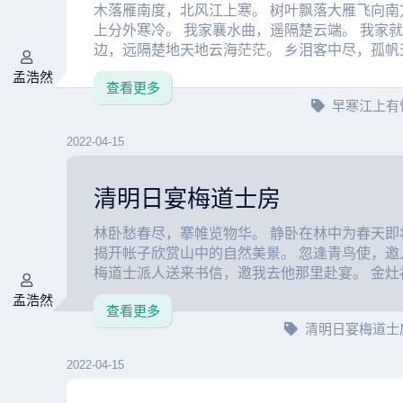
木落雁南度，北风江上寒。 树叶飘落大雁飞向南
上分外寒冷。 我家襄水曲，遥隔楚云端。 我家
边，远隔楚地天地云海茫茫。 乡泪客中尽，孤帆天际
孟浩然
查看更多
早寒江上有
2022-04-15
清明日宴梅道士房
林卧愁春尽，搴帷览物华。 静卧在林中为春天即
揭开帐子欣赏山中的自然美景。 忽逢青鸟使，邀
梅道士派人送来书信，邀我去他那里赴宴。 金灶初
孟浩然
查看更多
清明日宴梅道士
2022-04-15