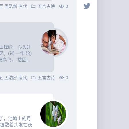
至
孟浩然
唐代
五言古诗
0
山峰岭，心头升
(试 一作 始)
飞。 愁因...
五
孟浩然
唐代
五言古诗
0
了，池塘上的月
 披散着头发在夜