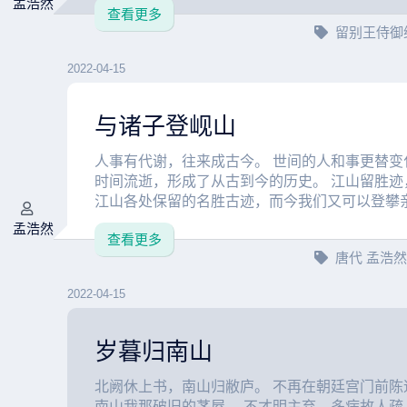
孟浩然
查看更多
留别王侍御
2022-04-15
与诸子登岘山
人事有代谢，往来成古今。 世间的人和事更替变
时间流逝，形成了从古到今的历史。 江山留胜迹
江山各处保留的名胜古迹，而今我们又可以登攀亲临
孟浩然
查看更多
唐代
孟浩
2022-04-15
岁暮归南山
北阙休上书，南山归敝庐。 不再在朝廷宫门前陈
南山我那破旧的茅屋。 不才明主弃，多病故人疏