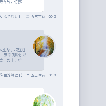
香气，竹露...
大
孟浩然
唐代
五言古诗
0
人生愁，桐江苍
。 两岸风吹树动
非吾土，维...
游
孟浩然
唐代
五言律诗
0