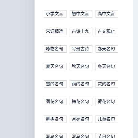
小学文言
初中文言
高中文言
宋词精选
古诗十九
古文观止
咏物名句
写景古诗
春天名句
夏天名句
秋天名句
冬天名句
雪的名句
雨的名句
花的名句
菊花名句
梅花名句
荷花名句
柳树名句
月亮名句
儿童名句
写鸟名句
写马名句
节日名句