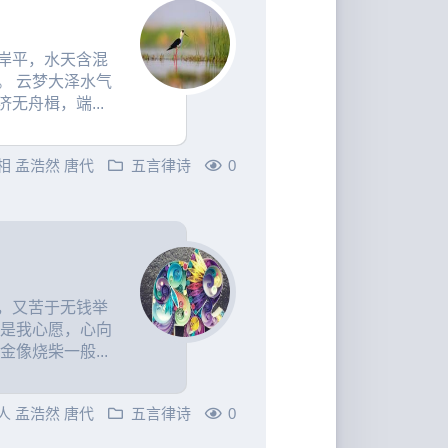
岸平，水天含混
。 云梦大泽水气
无舟楫，端...
相
孟浩然
唐代
五言律诗
0
，又苦于无钱举
不是我心愿，心向
像烧柴一般...
人
孟浩然
唐代
五言律诗
0