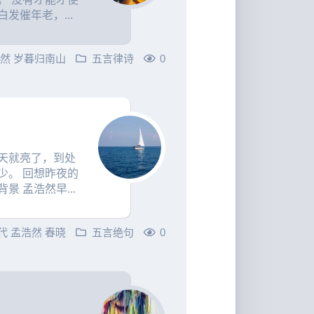
发催年老，...
浩然
岁暮归南山
五言律诗
0
天就亮了，到处
少。 回想昨夜的
 孟浩然早...
代
孟浩然
春晓
五言绝句
0