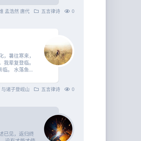
维
孟浩然
唐代
五言律诗
0
化，暑往寒来，
，我辈复登临。
。 水落鱼...
然
与诸子登岘山
五言律诗
0
述已见，返归终
。 没有才能才使