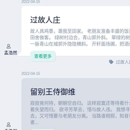
2022-04-15
过故人庄
故人具鸡黍，邀我至田家。 老朋友准备丰盛的饭
田舍做客。 绿树村边合，青山郭外斜。 翠绿的
一脉青山在城郭外隐隐横斜。 开轩面场圃，把酒话桑
孟浩然
查看更多
过故人
2022-04-15
留别王侍御维
寂寂竟何待，朝朝空自归。 这样寂寞还等待着什
着失望而归。 欲寻芳草去，惜与故人违。 我想
去，又可惜要与老朋友分离。 当路谁相假，知音
者...