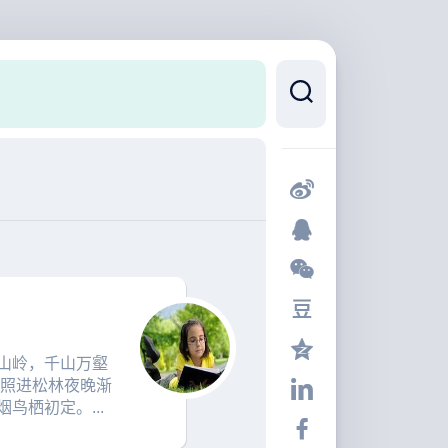
山岭，千山万壑
光照进松林夜晚渐
鸟栖初定。...