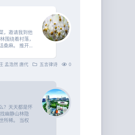
菜，邀请我到他
树林围绕着村落，
麻。 推开...
庄
孟浩然
唐代
五言律诗
0
么？天天都是怀
寻找幽静山林隐
世所稀。 当权