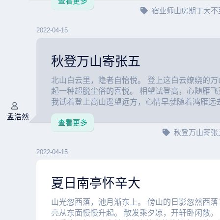
查看更多
宿业师山房期丁大不
2022-04-15
秋登万山寄张五
北山白云里，隐者自怡悦。 登上这白云缭绕的万
起一种超脱尘俗的喜悦。 相望试登高，心随雁飞灭。
我试着登上高山遥望远方，心情早就随着鸿雁远去高
孟浩然
查看更多
秋登万山寄张
2022-04-15
夏日南亭怀辛大
山光忽西落，池月渐东上。 傍山的日影忽然西落
亮从东面慢慢升起。 散发乘夕凉，开轩卧闲敞。