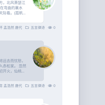
方，北风萧瑟江
就在弯曲的襄水
看。(孤帆...
怀
孟浩然
唐代
五言律诗
0
将远去而忧愁，
入赤松家。 忽然
开火，仙桃...
房
孟浩然
唐代
五言律诗
0