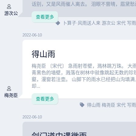
话别，又是风雨催人离去。 泪眼不曾晴，眉黛愁还
游次公
查看更多
卜算子·风雨送人来
游次公
宋代
写
2022-06-10
得山雨
梅尧臣 〔宋代〕 急雨射苍壁，溅林跳万珠。 大
青黑色的墙壁，溅落在树林中就像跳起无数的珍珠
壑，漫窗若注壶。 山脚下的雨水已经把山沟填满
却...
梅尧臣
查看更多
得山雨
梅尧臣
宋代
写
2022-06-10