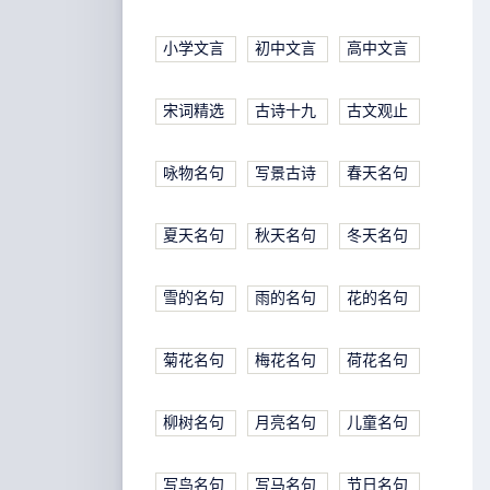
小学文言
初中文言
高中文言
宋词精选
古诗十九
古文观止
咏物名句
写景古诗
春天名句
夏天名句
秋天名句
冬天名句
雪的名句
雨的名句
花的名句
菊花名句
梅花名句
荷花名句
柳树名句
月亮名句
儿童名句
写鸟名句
写马名句
节日名句