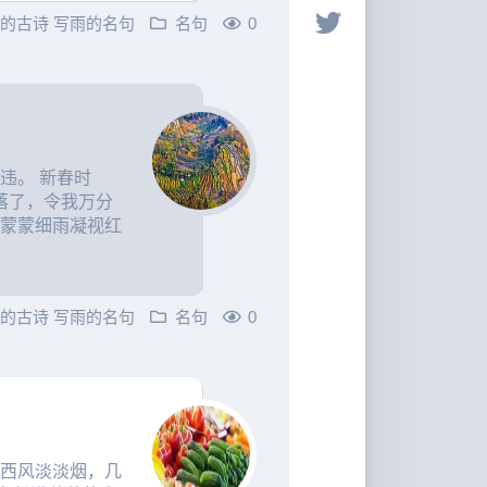
雨的古诗
写雨的名句
名句
0
违。 新春时
落了，令我万分
着蒙蒙细雨凝视红
雨的古诗
写雨的名句
名句
0
淅西风淡淡烟，几