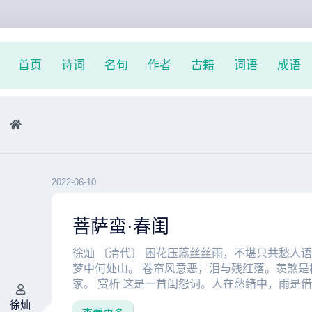
首页
诗词
名句
作者
古籍
词语
成语
2022-06-10
菩萨蛮·春闺
徐灿 〔清代〕 困花压蕊丝丝雨，不堪只共愁人
梦中何处山。 卷帘风意恶，泪与残红落。羡煞是
家。 赏析 这是一首闺怨词。人在愁绪中，雨是借以
徐灿