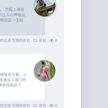
。 衣服上满是
不让人心神暗淡
我难道这一生就
雨的古诗
写雨的名句
名句
0
翻被梨花冷看，人
涨淹没了渡口的
佛责怪我这个
雨的古诗
写雨的名句
名句
0