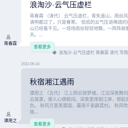
浪淘沙·云气压虚栏
蒋春霖 〔清代〕 云气压虚栏，青失遥山，雨丝
清明都过了，只是春寒。 低低的云气压进稀疏的
山已经看不见。一场场雨丝轻轻地飘，一阵阵柳
天。...
蒋春霖
查看更多
浪淘沙·云气压虚栏
蒋春霖
清代
写
2022-06-10
秋宿湘江遇雨
谭用之 〔五代〕 江上阴云锁梦魂，江边深夜舞刘
云笼罩，使人心情郁闷。深夜里徘徊江岸，想起
负。 秋风万里芙蓉国，暮雨千家薜荔村。 秋风
摇...
谭用之
查看更多