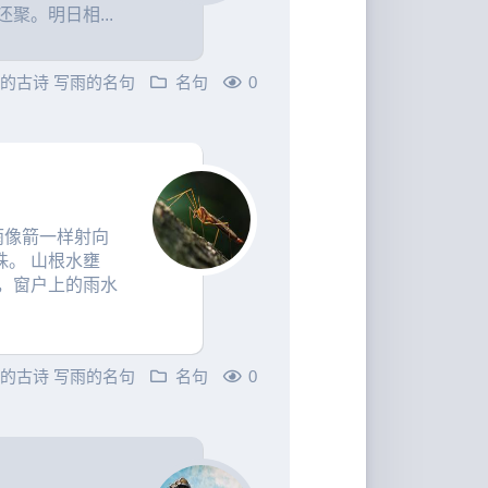
聚。明日相...
雨的古诗
写雨的名句
名句
0
雨像箭一样射向
。 山根水壅
，窗户上的雨水
雨的古诗
写雨的名句
名句
0