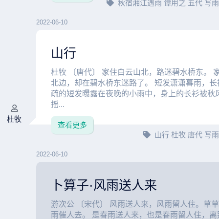
秋宿湘江遇雨
谭用之
五代
写
2022-06-10
山行
杜牧 〔唐代〕 家住白云山北，路迷碧水桥东。 
北边，却在碧水桥东迷路了。 短发潇潇暮雨，长
疏的短发曝露在夜晚的小雨中，身上的长衫被秋
摇...
杜牧
查看更多
山行
杜牧
唐代
写
2022-06-10
卜算子·风雨送人来
游次公 〔宋代〕 风雨送人来，风雨留人住。草
雨催人去。 是春雨送人来，也是春雨留人住，离