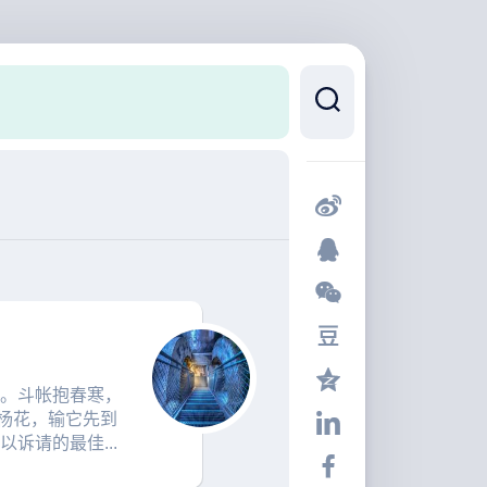
语。斗帐抱春寒，
杨花，输它先到
诉请的最佳...