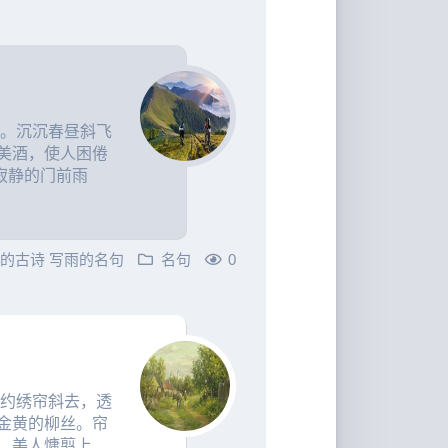
台。沉沉春昼斜飞
美酒，使人困倦
寂静的门前雨
雨的古诗
写雨的名句
名句
0
风约绣帘斜去，透
金黄的柳丝。帘
美人慵翦上...