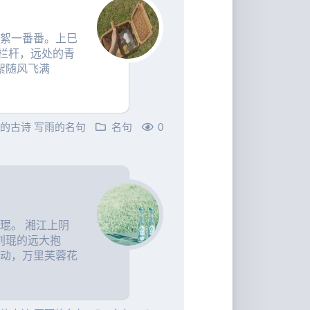
风絮一番番。上巳
栏杆，远处的青
絮随风飞满
雨的古诗
写雨的名句
名句
0
琨。 湘江上阴
刘琨的远大抱
吹动，万里芙蓉花