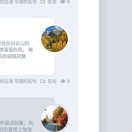
雨的古诗
写雨的名句
名句
0
家住在白云山的
襟落落秋风。 稀
风吹得随风飘
雨的古诗
写雨的名句
名句
0
草杯盘话别离，风
别的宴席上匆匆