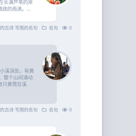
在长满芦苇的岸
的雨滴。...
雨的古诗
写雨的名句
名句
0
到小溪深处，有黄
，整个山间涌动
数只黄莺在溪
雨的古诗
写雨的名句
名句
0