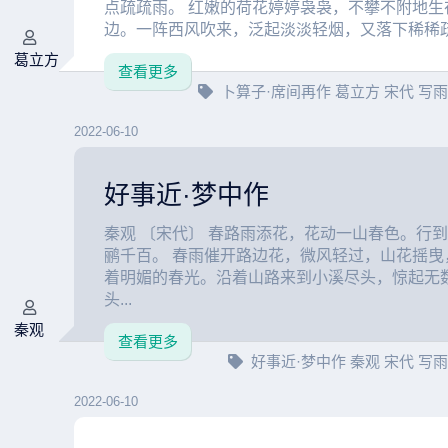
点疏疏雨。 红嫩的荷花婷婷袅袅，不攀不附地生
边。一阵西风吹来，泛起淡淡轻烟，又落下稀稀疏疏
葛立方
查看更多
卜算子·席间再作
葛立方
宋代
写
2022-06-10
好事近·梦中作
秦观 〔宋代〕 春路雨添花，花动一山春色。行
鹂千百。 春雨催开路边花，微风轻过，山花摇曳
着明媚的春光。沿着山路来到小溪尽头，惊起无
头...
秦观
查看更多
好事近·梦中作
秦观
宋代
写
2022-06-10