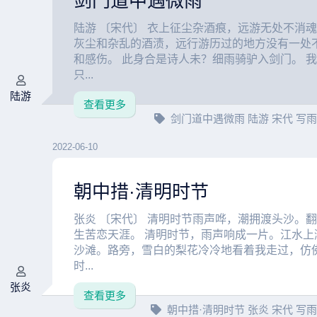
剑门道中遇微雨
陆游 〔宋代〕 衣上征尘杂酒痕，远游无处不消魂
灰尘和杂乱的酒渍，远行游历过的地方没有一处
和感伤。 此身合是诗人未？细雨骑驴入剑门。 
只...
陆游
查看更多
剑门道中遇微雨
陆游
宋代
写
2022-06-10
朝中措·清明时节
张炎 〔宋代〕 清明时节雨声哗，潮拥渡头沙。
生苦恋天涯。 清明时节，雨声响成一片。江水上
沙滩。路旁，雪白的梨花冷冷地看着我走过，仿
时...
张炎
查看更多
朝中措·清明时节
张炎
宋代
写