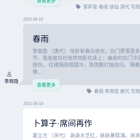
查看更多
菩萨蛮·春闺
徐灿
清代
写
2022-06-10
春雨
李商隐 〔唐代〕 怅卧新春白袷衣，白门寥落意多
节，我身披白衫怅然地卧在床上；幽会的白门冷
感伤。 红楼隔雨相望冷，珠箔飘灯独自归。 隔
楼...
李商隐
查看更多
春雨
李商隐
唐代
写
2022-06-10
卜算子·席间再作
葛立方 〔宋代〕 袅袅水芝红，脉脉蒹葭浦。淅