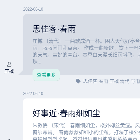
2022-06-10
思佳客·春雨
庄棫 〔清代〕 一曲歌成酒一杯。困人天气好亭
雨，寂寂闲门乱点苔。 作成一曲新歌，饮下一杯
的天气，美好的亭台。春季白天漫长细雨斜飞，
珠...
庄棫
查看更多
思佳客·春雨
庄棫
清代
写
2022-06-10
好事近·春雨细如尘
朱敦儒 〔宋代〕 春雨细如尘，楼外柳丝黄湿。
窗纱寒碧。 春雨蒙蒙如细小的尘粒，打湿了楼外
幕被风斜斜吹起，透过绿纱窗也能感到微微寒意。 