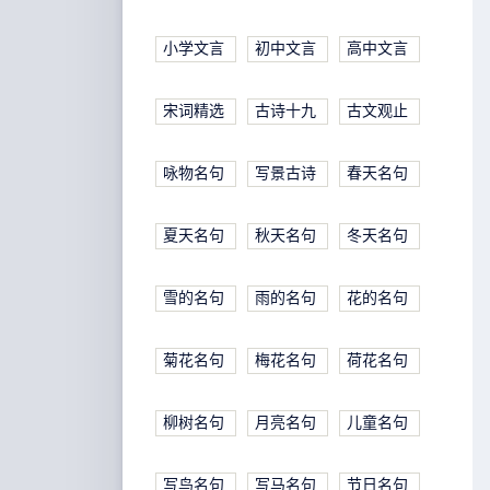
小学文言
初中文言
高中文言
宋词精选
古诗十九
古文观止
咏物名句
写景古诗
春天名句
夏天名句
秋天名句
冬天名句
雪的名句
雨的名句
花的名句
菊花名句
梅花名句
荷花名句
柳树名句
月亮名句
儿童名句
写鸟名句
写马名句
节日名句