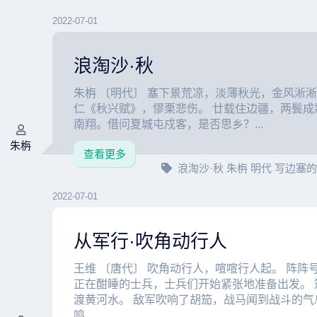
2022-07-01
浪淘沙·秋
朱栴 〔明代〕 塞下景荒凉，淡薄秋光，金风淅
仁《秋兴赋》，憀栗悲伤。 廿载住边疆，两鬓成
南翔。借问夏城屯戍客，是否思乡？...
朱栴
查看更多
浪淘沙·秋
朱栴
明代
写边塞
2022-07-01
从军行·吹角动行人
王维 〔唐代〕 吹角动行人，喧喧行人起。 阵阵
正在酣睡的士兵，士兵们开始紧张地准备出发。 
渡黄河水。 敌军吹响了胡笳，战马闻到战斗的气
鸣...