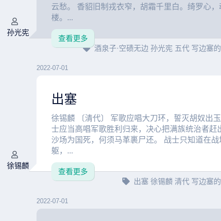
云愁。 香貂旧制戎衣窄，胡霜千里白。绮罗心，
楼。...
孙光宪
查看更多
酒泉子·空碛无边
孙光宪
五代
写边塞
2022-07-01
出塞
徐锡麟 〔清代〕 军歌应唱大刀环，誓灭胡奴出玉
士应当高唱军歌胜利归来，决心把满族统治者赶出
沙场为国死，何须马革裹尸还。 战士只知道在战
躯，...
徐锡麟
查看更多
出塞
徐锡麟
清代
写边塞
2022-07-01