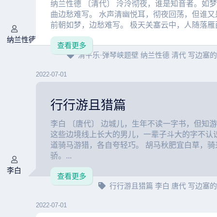
纳兰性德 〔清代〕 泠泠彻夜，谁是知音者。如
曲边愁难写。 水声清幽悦耳，彻夜回荡，但谁又
前朝如梦，边愁难写。 极天关塞云中，人随落雁西
纳兰性德
查看更多
清平乐·弹琴峡题壁
纳兰性德
清代
写边塞
2022-07-01
行行游且猎篇
李白 〔唐代〕 边城儿，生年不读一字书，但知游
这些边境线上长大的男儿，一辈子斗大的字不认
道骑马游猎，各自夸轻巧。 胡马秋肥宜白草，骑
骄。...
李白
查看更多
行行游且猎篇
李白
唐代
写边塞
2022-07-01