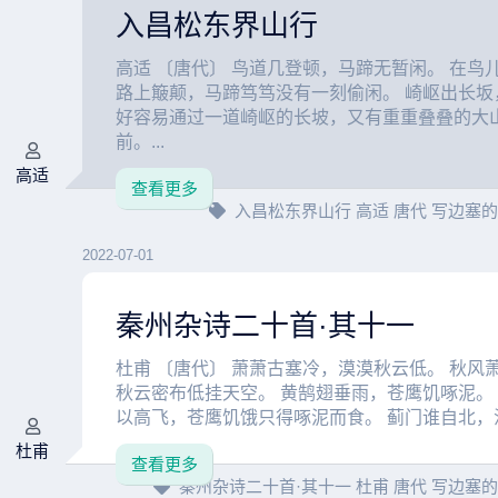
入昌松东界山行
高适 〔唐代〕 鸟道几登顿，马蹄无暂闲。 在鸟
路上簸颠，马蹄笃笃没有一刻偷闲。 崎岖出长坂
好容易通过一道崎岖的长坡，又有重重叠叠的大
前。...
高适
查看更多
入昌松东界山行
高适
唐代
写边塞
2022-07-01
秦州杂诗二十首·其十一
杜甫 〔唐代〕 萧萧古塞冷，漠漠秋云低。 秋风
秋云密布低挂天空。 黄鹄翅垂雨，苍鹰饥啄泥。
以高飞，苍鹰饥饿只得啄泥而食。 蓟门谁自北，汉
杜甫
查看更多
秦州杂诗二十首·其十一
杜甫
唐代
写边塞