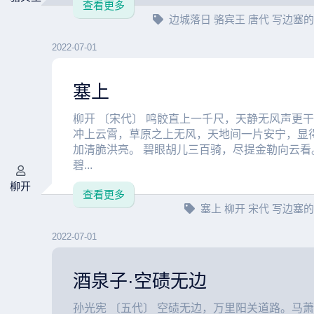
查看更多
边城落日
骆宾王
唐代
写边塞
2022-07-01
塞上
柳开 〔宋代〕 鸣骹直上一千尺，天静无风声更干
冲上云霄，草原之上无风，天地间一片安宁，显
加清脆洪亮。 碧眼胡儿三百骑，尽提金勒向云看
碧...
柳开
查看更多
塞上
柳开
宋代
写边塞
2022-07-01
酒泉子·空碛无边
孙光宪 〔五代〕 空碛无边，万里阳关道路。马