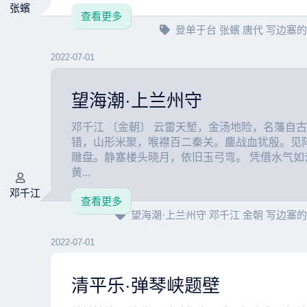
张蠙
查看更多
登单于台
张蠙
唐代
写边塞
2022-07-01
望海潮·上兰州守
邓千江 〔金朝〕 云雷天堑，金汤地险，名藩自
错，山形米聚，喉襟百二秦关。鏖战血犹殷。见
雕盘。静塞楼头晓月，依旧玉弓弯。 凭借水气如
黄...
邓千江
查看更多
望海潮·上兰州守
邓千江
金朝
写边塞
2022-07-01
清平乐·弹琴峡题壁