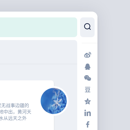
里无战事边疆的
地中出，黄河天
水从远天之外