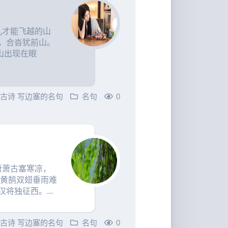
儿才能飞越的山
，合沓犹前山。
山出现在眼
的古诗
写边塞的名句
名句
0
萧萧古塞寒凉，
 黄鹄双翅垂雨难
将独征西。...
的古诗
写边塞的名句
名句
0