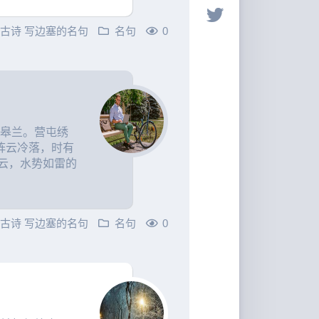
的古诗
写边塞的名句
名句
0
古皋兰。营屯绣
阵云冷落，时有
云，水势如雷的
的古诗
写边塞的名句
名句
0