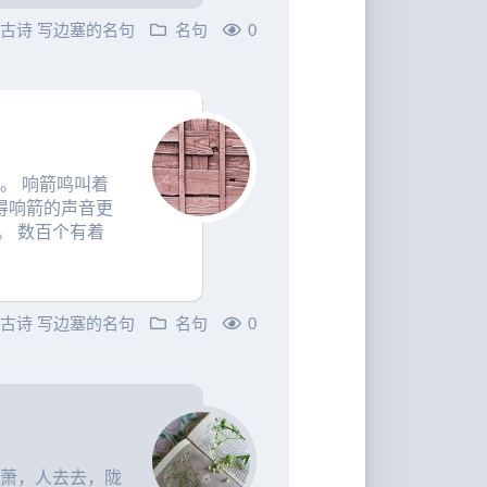
的古诗
写边塞的名句
名句
0
。 响箭鸣叫着
得响箭的声音更
。 数百个有着
的古诗
写边塞的名句
名句
0
萧萧，人去去，陇