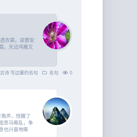
淅透衣裳。读罢安
霜，天边鸿雁又
的古诗
写边塞的名句
名句
0
号角声，惊醒了
笳悲马嘶乱，争
息也兴奋地嘶