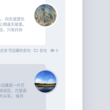
。 向东遥望长
上相逢无纸笔，
信，只有托你
的古诗
写边塞的名句
名句
0
方边塞是一片茫
辞俎豆，万里逐
外从军。 候月