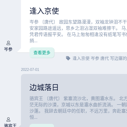
逢入京使
岑参 〔唐代〕 故园东望路漫漫，双袖龙钟泪不干
安家园路途遥远，思乡之泪沾湿双袖难擦干。 马
凭君传语报平安。 在马上匆匆相逢没有纸笔写书
捎...
岑参
查看更多
逢入京使
岑参
唐代
写边塞
2022-07-01
边城落日
骆宾王 〔唐代〕 紫塞流沙北，黄图灞水东。 北
茫无际的沙漠，京城以东是灞水曲折流淌。 一朝
沙蓬。 我辞去朝廷中的任职，不远万里，奔赴塞
恒...
骆宾王